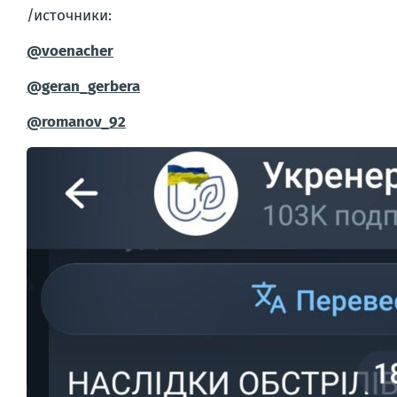
/источники:
@voenacher
@geran_gerbera
@romanov_92