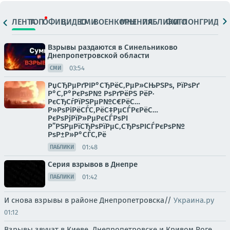
ЛЕНТА
ТОП
ОФИЦ.
ВИДЕО
СМИ
ВОЕНКОРЫ
МНЕНИЯ
ПАБЛИКИ
ФОТО
ЛОНГРИДЫ
Взрывы раздаются в Синельниково
Днепропетровской области
03:54
СМИ
РџСЂРµРґРІР°СЂРёС‚РµР»СЊРЅРѕ, РїРѕРґ
Р°С‚Р°РєРѕР№ РѕРґРёРЅ РёР·
РєСЂСѓРїРЅРµР№С€РёС…
Р»РѕРіРёСЃС‚РёС‡РµСЃРєРёС…
РєРѕРјРїР»РµРєСЃРѕРІ
Р”РЅРµРїСЂРѕРїРµС‚СЂРѕРІСЃРєРѕР№
РѕР±Р»Р°СЃС‚Рё
01:48
ПАБЛИКИ
Серия взрывов в Днепре
01:42
ПАБЛИКИ
И снова взрывы в районе Днепропетровска//
Украина.ру
01:12
Взрывы звучат в Киеве, Днепропетровске и Кривом Роге ,