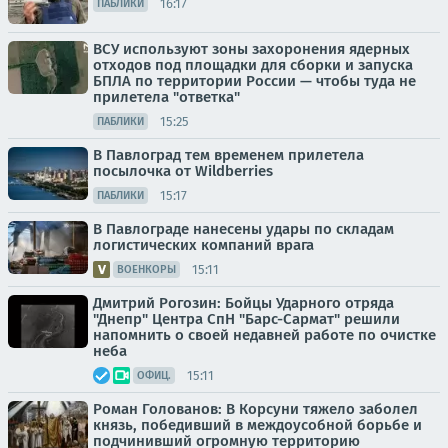
16:17
ПАБЛИКИ
ВСУ используют зоны захоронения ядерных
отходов под площадки для сборки и запуска
БПЛА по территории России — чтобы туда не
прилетела "ответка"
15:25
ПАБЛИКИ
В Павлоград тем временем прилетела
посылочка от Wildberries
15:17
ПАБЛИКИ
В Павлограде нанесены удары по складам
логистических компаний врага
15:11
ВОЕНКОРЫ
Дмитрий Рогозин: Бойцы Ударного отряда
"Днепр" Центра СпН "Барс-Сармат" решили
напомнить о своей недавней работе по очистке
неба
15:11
ОФИЦ.
Роман Голованов: В Корсуни тяжело заболел
князь, победивший в междоусобной борьбе и
подчинивший огромную территорию