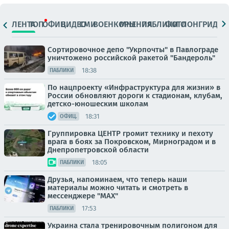
ЛЕНТА
ТОП
ОФИЦ.
ВИДЕО
СМИ
ВОЕНКОРЫ
МНЕНИЯ
ПАБЛИКИ
ФОТО
ЛОНГРИДЫ
Сортировочное депо "Укрпочты" в Павлограде
уничтожено российской ракетой "Бандероль"
18:38
ПАБЛИКИ
По нацпроекту «Инфраструктура для жизни» в
России обновляют дороги к стадионам, клубам,
детско-юношеским школам
18:31
ОФИЦ.
Группировка ЦЕНТР громит технику и пехоту
врага в боях за Покровском, Мирноградом и в
Днепропетровской области
18:05
ПАБЛИКИ
Друзья, напоминаем, что теперь наши
материалы можно читать и смотреть в
мессенджере "МАХ"
17:53
ПАБЛИКИ
Украина стала тренировочным полигоном для