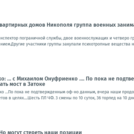
квартирных домов Никополя группа военных заним
инспектор пограничной службы, двое военнослужащих и четверо гр
нием.Другие участники группы закупали психотропные вещества на
о: … с Михаилом Онуфриенко …. По пока не подтв
ть мост в Затоке
о …По пока не подтвержденным оф-но данным, вчера наши продолж
ов в целях....Шесть ПЛ ЧФ. 3 смены по 10 суток, 36 торпед на 10 дне
Но могут стереть наши позиции