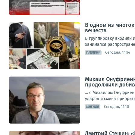
В одном из много
веществ
В группировку входили 
занимался распростране
Сегодня, 11:14
ПАБЛИКИ
Михаил Онуфриенк
продолжили добива
… с Михаилом Онуфриенк
ударов и смена приоритет
Сегодня, 11:10
МНЕНИЯ
Дмитрий Стешин: «