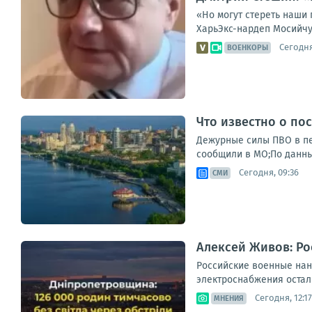
«Но могут стереть наши 
ХарьЭкс-нардеп Мосийчук
Сегодня
ВОЕНКОРЫ
Что известно о по
Дежурные силы ПВО в пер
сообщили в МО;По данны
Сегодня, 09:36
СМИ
Алексей Живов: Ро
Российские военные нан
электроснабжения остал
Сегодня, 12:17
МНЕНИЯ