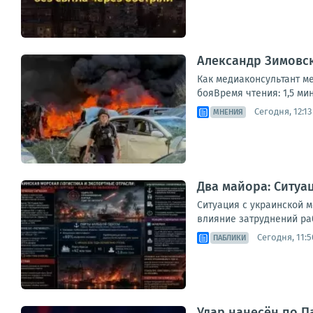
Александр Зимовск
Как медиаконсультант м
бояВремя чтения: 1,5 мин
Сегодня, 12:13
МНЕНИЯ
Два майора: Ситуа
Ситуация с украинской 
влияние затруднений раб
Сегодня, 11:5
ПАБЛИКИ
Удар нанесён по П