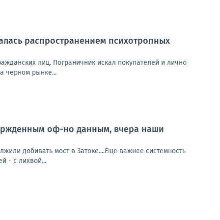
алась распространением психотропных
ажданских лиц. Пограничник искал покупателей и лично
 черном рынке...
ержденным оф-но данным, вчера наши
или добивать мост в Затоке....Еще важнее системность
й - с лихвой...