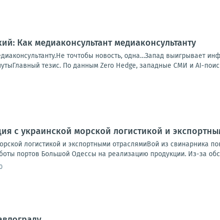
ий: Как медиаконсультант медиаконсультанту
едиаконсультанту.Не точтобы новость, одна…Запад выигрывает ин
утыГлавный тезис. По данным Zero Hedge, западные СМИ и AI-поиско
ция с украинской морской логистикой и экспортн
морской логистикой и экспортными отраслямиВой из свинарника по
оты портов Большой Одессы на реализацию продукции. Из-за обстр
0
авлограду