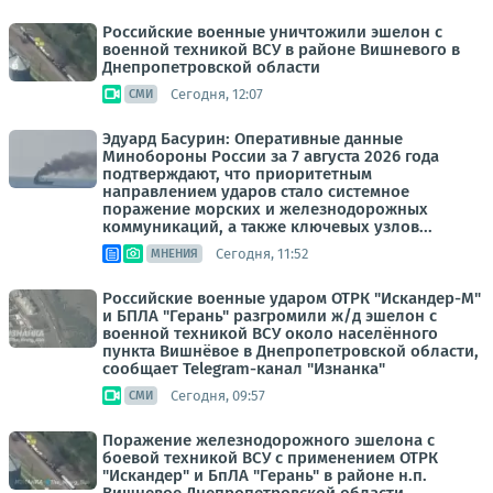
Российские военные уничтожили эшелон с
военной техникой ВСУ в районе Вишневого в
Днепропетровской области
Сегодня, 12:07
СМИ
Эдуард Басурин: Оперативные данные
Минобороны России за 7 августа 2026 года
подтверждают, что приоритетным
направлением ударов стало системное
поражение морских и железнодорожных
коммуникаций, а также ключевых узлов...
Сегодня, 11:52
МНЕНИЯ
Российские военные ударом ОТРК "Искандер-М"
и БПЛА "Герань" разгромили ж/д эшелон с
военной техникой ВСУ около населённого
пункта Вишнёвое в Днепропетровской области,
сообщает Telegram-канал "Изнанка"
Сегодня, 09:57
СМИ
Поражение железнодорожного эшелона с
боевой техникой ВСУ с применением ОТРК
"Искандер" и БпЛА "Герань" в районе н.п.