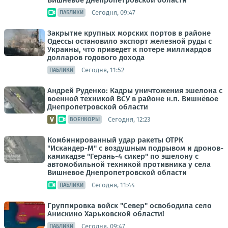
Вишневое Днепропетровской области
Сегодня, 09:47
ПАБЛИКИ
Закрытие крупных морских портов в районе
Одессы остановило экспорт железной руды с
Украины, что приведет к потере миллиардов
долларов годового дохода
Сегодня, 11:52
ПАБЛИКИ
Андрей Руденко: Кадры уничтожения эшелона с
военной техникой ВСУ в районе н.п. Вишнёвое
Днепропетровской области
Сегодня, 12:23
ВОЕНКОРЫ
Комбинированный удар ракеты ОТРК
"Искандер-М" с воздушным подрывом и дронов-
камикадзе "Герань-4 сикер" по эшелону с
автомобильной техникой противника у села
Вишневое Днепропетровской области
Сегодня, 11:44
ПАБЛИКИ
Группировка войск "Север" освободила село
Анискино Харьковской области!
Сегодня, 09:47
ПАБЛИКИ