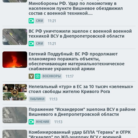
Минобороны РФ. Удар по локомотиву в
населенном пункте Вишневое обездвижил
состав с военной техникой....
11:21
СМИ
ВС РФ уничтожили эшелон с военной военной
техникой ВСУ в Днепропетровской области
11:21
СМИ
Евгений Поддубный: ВС РФ продолжают
планомерно поражать объекты,
обеспечивающие материальнотехническое
снабжение украинской армии
11:17
ВОЕНКОРЫ
Нелегальный «тур» в ЕС за 10 тысяч «зеленых»
стоил свободы жителю Кривого Рога
11:13
ПАБЛИКИ
Поражение "Искандером" эшелона ВСУ в районе
Вишневого в Днепропетровской области
11:13
МНЕНИЯ
Комбинированный удар БПЛА "Герань" и ОТРК
"Искандер" по ЖД-эшелону ВСУ с военной