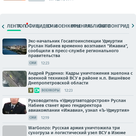
ЛЕНТА
ТОП
ОФИЦ.
ВИДЕО
СМИ
ВОЕНКОРЫ
МНЕНИЯ
ПАБЛИКИ
ФОТО
ЛОНГРИДЫ
Экс-начальник Госавтоинспекции Удмуртии
Руслан Набиев временно возглавил "Ижавиа",
сообщили в пресс-службе регионального
правительства
12:23
СМИ
Андрей Руденко: Кадры уничтожения эшелона с
военной техникой ВСУ в районе н.п. Вишнёвое
Днепропетровской области
12:23
ВОЕНКОРЫ
Руководитель «Удмуртавтодорстроя» Руслан
Набиев станет врио гендиректора
авиакомпании «Ижавиа», узнал «Ъ-Удмуртия»
12:19
СМИ
WarGonzo: Русская армия уничтожила три
сухогруза и логистический узел ВСУ в Изюме