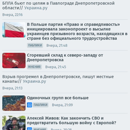
БПЛА бьют по целям в Павлограде Днепропетровской
области//
Украина.ру
Вчера, 22:16
В Польше партия «Право и справедливость»
инициировала законопроект о высылке
украинцев призывного возраста, находящихся в
стране без официального трудоустройства
Вчера, 21:48
ПАБЛИКИ
Сгоревший склад к северо-западу от
Днепропетровска
Вчера, 21:45
МНЕНИЯ
Взрыв прогремел в Днепропетровске, пишут местные
каналы//
Украина.ру
Вчера, 21:13
Одиночных групп все больше
Вчера, 21:09
ПАБЛИКИ
Алексей Живов: Как закончить СВО и
предотвратить большую войну с Европой?
Вчера, 20:28
МНЕНИЯ