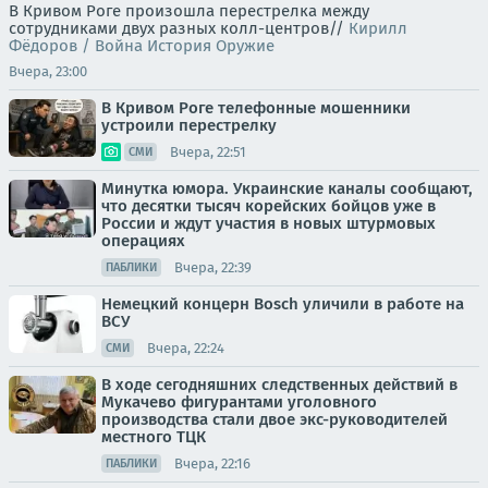
В Кривом Роге произошла перестрелка между
сотрудниками двух разных колл-центров//
Кирилл
Фёдоров / Война История Оружие
Вчера, 23:00
В Кривом Роге телефонные мошенники
устроили перестрелку
Вчера, 22:51
СМИ
Минутка юмора. Украинские каналы сообщают,
что десятки тысяч корейских бойцов уже в
России и ждут участия в новых штурмовых
операциях
Вчера, 22:39
ПАБЛИКИ
Немецкий концерн Bosch уличили в работе на
ВСУ
Вчера, 22:24
СМИ
В ходе сегодняшних следственных действий в
Мукачево фигурантами уголовного
производства стали двое экс-руководителей
местного ТЦК
Вчера, 22:16
ПАБЛИКИ