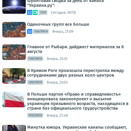
Фронтовая сводка за день от канала
"Украина.ру":
Сегодня, 00:18
СМИ
Одиночных групп все больше
Вчера, 21:09
ПАБЛИКИ
Главное от Рыбаря. дайджест материалов за 6
августа
Вчера, 23:33
ПАБЛИКИ
В Кривом Роге произошла перестрелка между
сотрудниками двух разных колл-центров
Вчера, 23:03
ПАБЛИКИ
В Польше партия «Право и справедливость»
инициировала законопроект о высылке
украинцев призывного возраста, находящихся в
стране без официального трудоустройства
Вчера, 21:48
ПАБЛИКИ
Минутка юмора. Украинские каналы сообщают,