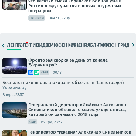
что десятки тысяч корейских бойцов уже в
России и ждут участия в новых штурмовых
операциях
Вчера, 22:39
ПАБЛИКИ
ЛЕНТА
ТОП
ОФИЦ.
ВИДЕО
СМИ
ВОЕНКОРЫ
МНЕНИЯ
ПАБЛИКИ
ФОТО
ЛОНГРИДЫ
Фронтовая сводка за день от канала
"Украина.ру":
00:18
СМИ
Беспилотники вновь атаковали объекты в Павлограде//
Украина.ру
Вчера, 23:57
Генеральный директор «ИжАвиа» Александр
Синельников объявил о своем уходе с поста,
который он занимал с 2018 года
Вчера, 23:57
СМИ
Гендиректор "Ижавиа" Александр Синельников