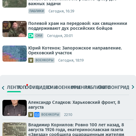
важных задачи
Сегодня, 16:39
ПАБЛИКИ
Полевой храм на передовой: как священники
поддерживают дух российских бойцов
Сегодня, 20:01
СМИ
Юрий Котенок: Запорожское направление.
Ореховский участок
Сегодня, 18:19
ВОЕНКОРЫ
ЛЕНТА
ТОП
ОФИЦ.
ВИДЕО
СМИ
ВОЕНКОРЫ
МНЕНИЯ
ПАБЛИКИ
ФОТО
ЛОНГРИДЫ
Александр Сладков: Харьковский фронт, 8
августа
22:10
ВОЕНКОРЫ
Владимир Корнилов: Ровно 100 лет назад, 8
августа 1926 года, екатеринославская газета
«Звезда» сообщила ошарашенным жителям