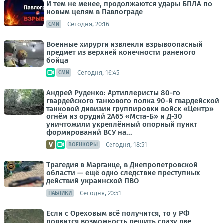
И тем не менее, продолжаются удары БПЛА по
новым целям в Павлограде
Сегодня, 20:16
СМИ
Военные хирурги извлекли взрывоопасный
предмет из верхней конечности раненого
бойца
Сегодня, 16:45
СМИ
Андрей Руденко: Артиллеристы 80-го
гвардейского танкового полка 90-й гвардейской
танковой дивизии группировки войск «Центр»
огнём из орудий 2А65 «Мста-Б» и Д-30
уничтожили укреплённый опорный пункт
формирований ВСУ на...
Сегодня, 18:51
ВОЕНКОРЫ
Трагедия в Марганце, в Днепропетровской
области — ещё одно следствие преступных
действий украинской ПВО
Сегодня, 20:51
ПАБЛИКИ
Если с Ореховым всё получится, то у РФ
появится возможность решить сразу две