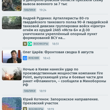
В Днепропетровской области пресекли схему
вывоза военного за 7 тыс
19:24
ПАБЛИКИ
Андрей Руденко: Артиллеристы 80-го
гвардейского танкового полка 90-й гвардейской
танковой дивизии группировки войск «Центр»
огнём из орудий 2А65 «Мста-Б» и Д-30
уничтожили укреплённый опорный пункт
формирований ВСУ на...
18:51
ВОЕНКОРЫ
Олег Царёв: Фронтовая сводка 8 августа
18:45
МНЕНИЯ
Ночью в Киеве нанесён удар по
производственным мощностям компании Fire
Point, выпускающей узлы и боевые части для
ракет «Фламинго», – сообщили в Минобороны
РФ
18:19
ПАБЛИКИ
Юрий Котенок: Запорожское направление.
Ореховский участок
18:19
ВОЕНКОРЫ