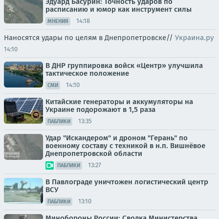
Эдуард Басурин: Точность ударов по
расписанию и юмор как инструмент силы
14:18
МНЕНИЯ
Наносятся удары по целям в Днепропетровске//
Украина.ру
14:10
В ДНР группировка войск «Центр» улучшила
тактическое положение
14:10
СМИ
Китайские генераторы и аккумуляторы на
Украине подорожают в 1,5 раза
13:35
ПАБЛИКИ
Удар "Искандером" и дроном "Герань" по
военному составу с техникой в н.п. Вишнёвое
Днепропетровской области
13:27
ПАБЛИКИ
В Павлограде уничтожен логистический центр
ВСУ
13:10
ПАБЛИКИ
Минобороны России: Сводка Министерства