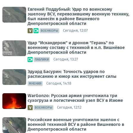
Евгений Поддубный: Удар по воинскому
эшелону ВСУ, перевозившему военную технику,
был нанесён в районе Вишневого
Днепропетровской области
Сегодня, 12:07
ВОЕНКОРЫ
Удар "Искандером" и дроном "Герань" по
военному составу с техникой в н.п. Вишнёвое
Днепропетровской области
Сегодня, 13:27
ПАБЛИКИ
Эдуард Басурин: Точность ударов по
расписанию и юмор как инструмент силы
Сегодня, 14:18
МНЕНИЯ
WarGonzo: Русская армия уничтожила три
сухогруза и логистический узел ВСУ в Изюме
Сегодня, 12:12
ВОЕНКОРЫ
Российские военные уничтожили эшелон с
военной техникой ВСУ в районе Вишневого в
Днепропетровской области