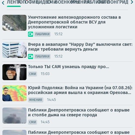
ЛЕНТА
ТОП
ОФИЦ.
ВИДЕО
СМИ
ВОЕНКОРЫ
МНЕНИЯ
ПАБЛИКИ
ФОТО
ЛОНГРИДЫ
Уничтожение железнодорожного состава в
Днепропетровской области ВСУ для
усложнения логистики
15:12
ПАБЛИКИ
Вчера в аквапарке "Happy Day" выключили свет:
люди требовали вернуть деньги
15:12
ПАБЛИКИ
Только ТЫ САМ узнаешь правду про…
15:03
СМИ
Юрий Подоляка: Война на Украине (на 07.08.26):
российская армия вышла к окраинам Орехова…
14:45
МНЕНИЯ
Паблики Днепропетровска сообщают о взрыве
и столбе дыма на севере города
14:45
СМИ
Паблики Днепропетровска сообщают о взрыве