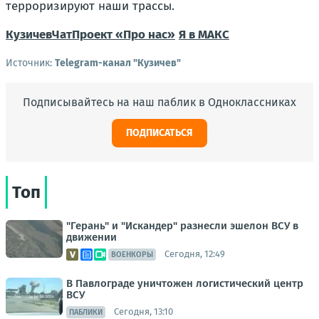
терроризируют наши трассы.
Кузичев
Чат
Проект «Про нас»
Я в МАКС
Источник:
Telegram-канал "Кузичев"
Подписывайтесь на наш паблик в Одноклассниках
ПОДПИСАТЬСЯ
Топ
"Герань" и "Искандер" разнесли эшелон ВСУ в
движении
Сегодня, 12:49
ВОЕНКОРЫ
В Павлограде уничтожен логистический центр
ВСУ
Сегодня, 13:10
ПАБЛИКИ