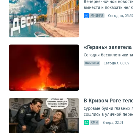
Вечерне-ночной новостиш
вынести и показать нелю
Сегодня, 05:5
МНЕНИЯ
«Герань» залетела
Сегодня беспилотники т
Сегодня, 06:09
ПАБЛИКИ
В Кривом Роге те
Суровые будни главных 
сошлись в уличной пере
Вчера, 22:51
СМИ