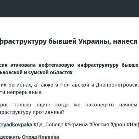
фраструктуру бывшей Украины, нанеся
сия атаковала нефтегазовую инфраструктуру бывше
ьковской и Сумской областях
тих регионах, а также в Полтавской и Днепропетровс
ти непрерывные.
прос только один: когда же наконец-то начнём 
раструктуру противника?
ryadkovpaka
#Да_Победе #Украина #Россия #дрон #Наф
держать Отряд Ковпака