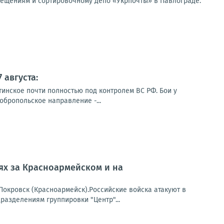
мещениям и сортировочному депо «Укрпочты» в Павлограде.
 августа:
тинское почти полностью под контролем ВС РФ. Бои у
обропольское направление -...
оях за Красноармейском и на
окровск (Красноармейск).Российские войска атакуют в
азделениям группировки "Центр"...