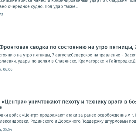
Российские войска нанесли комбинированный удар по складским по
но очередное судно. Под удар также...
37
Фронтовая сводка по состоянию на утро пятницы, 7
тоянию на утро пятницы, 7 августа:Северское направление - Васю
лаевки, удары по целям в Славянске, Краматорске и Райгородке.Д
, 06:06
 «Центра» уничтожают пехоту и технику врага в б
е
вки войск «Центр» продолжают атаки за ранее освобожденным г. П
лександровки, Родинского и Дорожного.Поддержку штурмовым подр
, 05:54