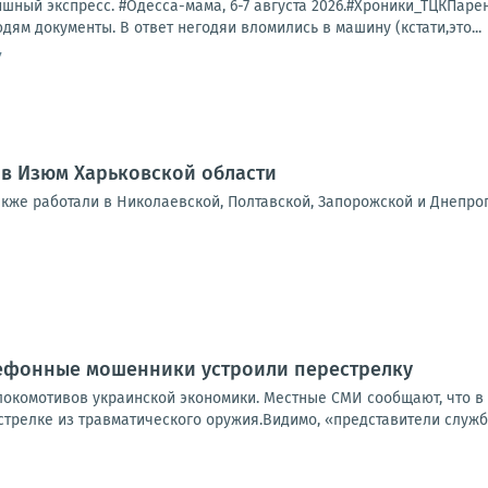
ный экспресс. #Одесса-мама, 6-7 августа 2026.#Хроники_ТЦКПарень 
дям документы. В ответ негодяи вломились в машину (кстати,это...
7
 в Изюм Харьковской области
акже работали в Николаевской, Полтавской, Запорожской и Днепро
лефонные мошенники устроили перестрелку
локомотивов украинской экономики. Местные СМИ сообщают, что в
стрелке из травматического оружия.Видимо, «представители служб