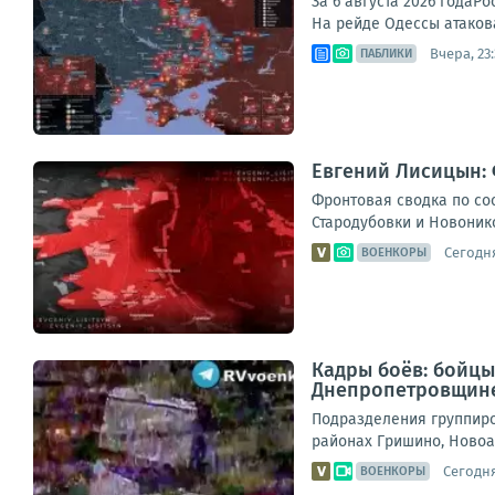
За 6 августа 2026 года
На рейде Одессы атакова
Вчера, 23:
ПАБЛИКИ
Евгений Лисицын: 
Фронтовая сводка по сос
Стародубовки и Новонико
Сегодня
ВОЕНКОРЫ
Кадры боёв: бойцы
Днепропетровщин
Подразделения группиро
районах Гришино, Новоа
Сегодня
ВОЕНКОРЫ