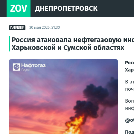
ZOV
ДНЕПРОПЕТРОВСК
30 мая 2026, 21:30
ПАБЛИКИ
Россия атаковала нефтегазовую ин
Харьковской и Сумской областях
Рос
Хар
В э
поч
Во
инф
@ot
Под