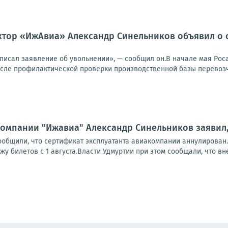
тор «ИжАвиа» Александр Синельников объявил о св
аписал заявление об увольнении», — сообщил он.В начале мая Рос
сле профилактической проверки производственной базы перевозчи
омпании "Ижавиа" Александр Синельников заявил, 
ообщили, что сертификат эксплуатанта авиакомпании аннулирован
у билетов с 1 августа.Власти Удмуртии при этом сообщали, что вн