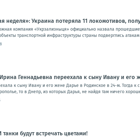
я неделя»: Украина потеряла 11 локомотивов, пол
ожная компания «Укрзализныця» официально назвала прошедшие 
 объекты транспортной инфраструктуры страны подверглись атакам
8
Ирина Геннадьевна переехала к сыну Ивану и его ж
хала к сыну Ивану и его жене Дарье в Родинское в 24-м. Тогда к
ополье, то в Днепр, из которых Дарья, не найдя там ничего хорошег
5
 И танки будут встречать цветами!