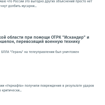
умаю что России это выгодно других объяснений просто нет
чнут долбить мусарни...
кой области при помощи ОТРК "Искандер" и
эшелон, перевозящий военную технику
 БПЛА "Герань" на телеуправлении был уничтожен
нии «Укрнафта» получили повреждения в результате ударов
критически...