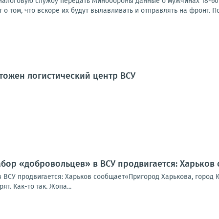
налоговую службу передать Минобороны данные о мужчинах 18-60 л
т о том, что вскоре их будут вылавливать и отправлять на фронт. П
тожен логистический центр ВСУ
абор «добровольцев» в ВСУ продвигается: Харьков
 ВСУ продвигается: Харьков сообщает«Пригород Харькова, город Ю
т. Как-то так. Жопа...