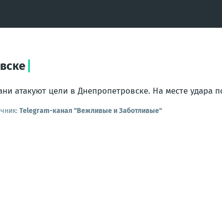
овске
ани атакуют цели в Днепропетровске. На месте удара п
очник:
Telegram-канал "Вежливые и Заботливые"