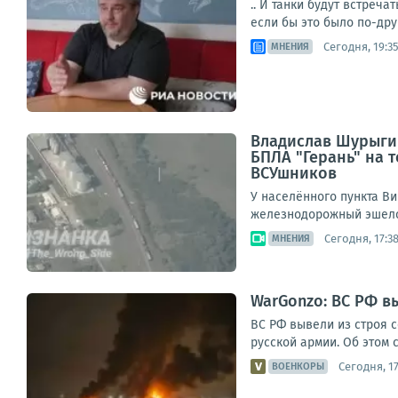
.. И танки будут встреч
если бы это было по-дру
Сегодня, 19:3
МНЕНИЯ
Владислав Шурыгин
БПЛА "Герань" на
ВСУшников
У населённого пункта В
железнодорожный эшело
Сегодня, 17:3
МНЕНИЯ
WarGonzo: ВС РФ в
ВС РФ вывели из строя 
русской армии. Об этом 
Сегодня, 17
ВОЕНКОРЫ