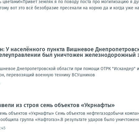
ать цветами!«Привет земляк я по поводу поста про могилизацию я д
гому вот это всё безобразие пресекали на корню да и когда уже на
5
: У населённого пункта Вишневое Днепропетровс
 телеуправлении был уничтожен железнодорожный 
ишневое Днепропетровской области при помощи ОТРК "Искандер" и
н, перевозящий военную технику ВСУшников
8
ывели из строя семь объектов «Укрнафты»
семь объектов «Укрнафты» Семь объектов нефтегазодобычи компа
сообщила группа «Нафтогаз».В результате ударов было уничтожено 
:45