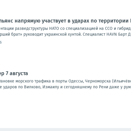
льянс напрямую участвует в ударах по территории
нтации разведструктуры НАТО со специализацией на ССО и гибридно
арший брат» руководит украинской хунтой. Специалист HAVN Барт Де
6
р 7 августа
тановке морского трафика в порты Одессы, Черноморска (Ильичёв
е ударов по Вилково, Измаилу и сегодняшнему по Рени даже у рум