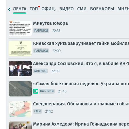
ЛЕНТА
ТОП
ОФИЦ.
ВИДЕО
СМИ
ВОЕНКОРЫ
МНЕ
Минутка юмора
22:33
ПАБЛИКИ
Киевская хунта закручивает гайки мобили
22:09
ПАБЛИКИ
Александр Сосновский: Это я, в кабине АН-1
22:09
МНЕНИЯ
«Самая болезненная неделя»: Украина поте
21:48
ПАБЛИКИ
Спецоперация. Обстановка и главные событи
21:12
СМИ
Марина Ахмедова: Ирина Геннадьевна перее