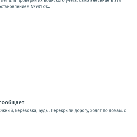
ет для проверки их воинского учета. Само внесение в эти
остановлением №981 от...
 сообщает
жный, Берёзовка, Буды. Перекрыли дорогу, ходят по домам, с