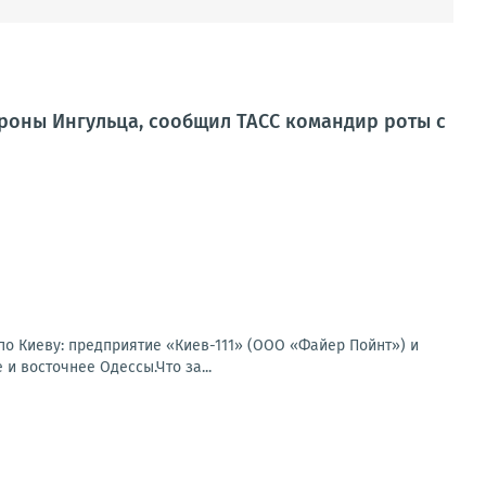
роны Ингульца, сообщил ТАСС командир роты с
по Киеву: предприятие «Киев-111» (ООО «Файер Пойнт») и
и восточнее Одессы.Что за...