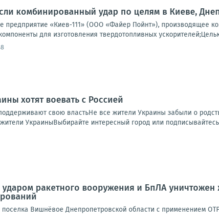
ли комбинированный удар по целям в Киеве, Днеп
 предприятие «Киев-111» (ООО «Файер Пойнт»), производящее ко
компоненты для изготовления твердотопливных ускорителей;Целью 
48
аины хотят воевать с Россией
поддерживают свою властьНе все жители Украины забыли о родст
жители УкраиныВыбирайте интересный город или подписывайтесь н
ударом ракетного вооружения и БпЛА уничтожен 
ирований
 поселка Вишнёвое Днепропетровской области с применением ОТР