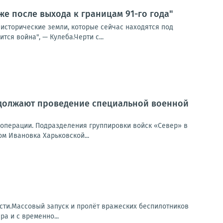
же после выхода к границам 91-го года"
 исторические земли, которые сейчас находятся под
тся война", — Кулеба.Черти с...
должают проведение специальной военной
перации. Подразделения группировки войск «Север» в
м Ивановка Харьковской...
сти.Массовый запуск и пролёт вражеских беспилотников
а и с временно...