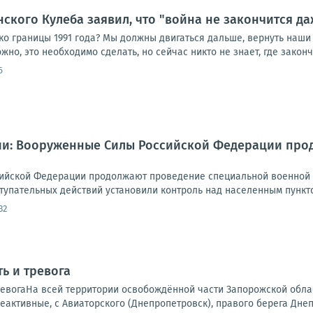
нского Кулеба заявил, что "война не закончится да
ко границы 1991 года? Мы должны двигаться дальше, вернуть наши
но, это необходимо сделать, но сейчас никто не знает, где закончи
6
и: Вооруженные Силы Российской Федерации про
ийской Федерации продолжают проведение специальной военной о
тупательных действий установили контроль над населенным пункто
32
ь и тревога
ревогаНа всей территории освобождённой части Запорожской обла
еактивные, с Авиаторского (Днепропетровск), правого берега Днепр