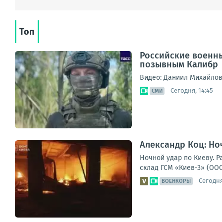
Топ
Российские военны
позывным Калибр
Видео: Даниил Михайло
Сегодня, 14:45
СМИ
Александр Коц: Но
Ночной удар по Киеву. 
склад ГСМ «Киев-3» (ООО
Сегодня
ВОЕНКОРЫ