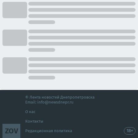
© Лента новостей Днепропетровска
Email:
info@newsdnepr.ru
О нас
Контакты
ZOV
18+
Редакционная политика