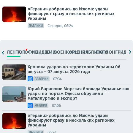
«Герани» добрались до Изюма: удары
фиксируют сразу в нескольких регионах
Украины
Сегодня, 06:24
ПАБЛИКИ
ЛЕНТА
ТОП
ОФИЦ.
ВИДЕО
СМИ
ВОЕНКОРЫ
МНЕНИЯ
ПАБЛИКИ
ФОТО
ЛОНГРИДЫ
Хроника ударов по территории Украины 06
августа – 07 августа 2026 года
07:34
ПАБЛИКИ
Юрий Баранчик: Морская блокада Украины: как
удары по портам Одессы обрушили
металлургию и экспорт
07:06
МНЕНИЯ
«Герани» добрались до Изюма: удары
фиксируют сразу в нескольких регионах
Украины
06:24
ПАБЛИКИ