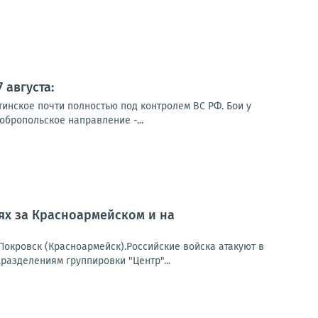
 августа:
тинское почти полностью под контролем ВС РФ. Бои у
обропольское направление -...
оях за Красноармейском и на
окровск (Красноармейск).Российские войска атакуют в
азделениям группировки "Центр"...