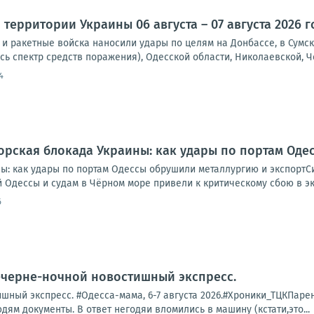
территории Украины 06 августа – 07 августа 2026 г
и ракетные войска наносили удары по целям на Донбассе, в Сумск
сь спектр средств поражения), Одесской области, Николаевской, Че
4
рская блокада Украины: как удары по портам Оде
ы: как удары по портам Одессы обрушили металлургию и экспортС
Одессы и судам в Чёрном море привели к критическому сбою в экс
6
ечерне-ночной новостишный экспресс.
ный экспресс. #Одесса-мама, 6-7 августа 2026.#Хроники_ТЦКПарень 
дям документы. В ответ негодяи вломились в машину (кстати,это...