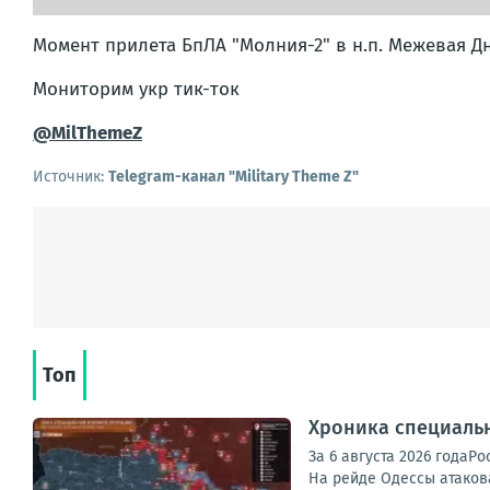
Момент прилета БпЛА "Молния-2" в н.п. Межевая 
Мониторим укр тик-ток
@MilThemeZ
Источник:
Telegram-канал "Military Theme Z"
Топ
Хроника специаль
За 6 августа 2026 года
На рейде Одессы атакова