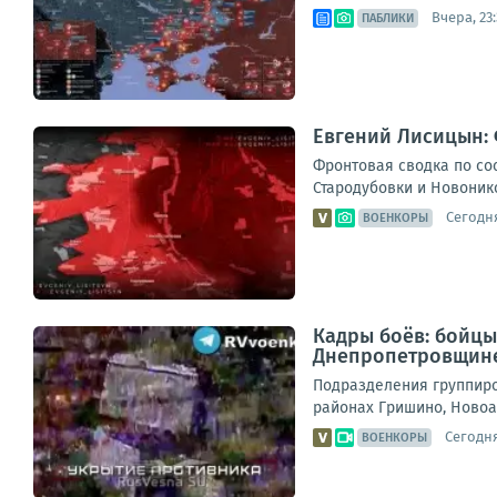
Вчера, 23:
ПАБЛИКИ
Евгений Лисицын: 
Фронтовая сводка по сос
Стародубовки и Новонико
Сегодня
ВОЕНКОРЫ
Кадры боёв: бойцы
Днепропетровщин
Подразделения группиро
районах Гришино, Новоа
Сегодня
ВОЕНКОРЫ