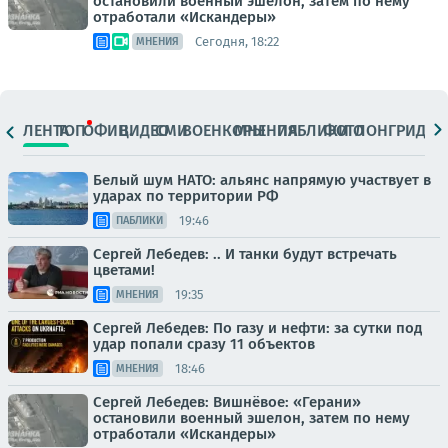
остановили военный эшелон, затем по нему
отработали «Искандеры»
Сегодня, 18:22
МНЕНИЯ
ЛЕНТА
ТОП
ОФИЦ.
ВИДЕО
СМИ
ВОЕНКОРЫ
МНЕНИЯ
ПАБЛИКИ
ФОТО
ЛОНГРИДЫ
Белый шум НАТО: альянс напрямую участвует в
ударах по территории РФ
19:46
ПАБЛИКИ
Сергей Лебедев: .. И танки будут встречать
цветами!
19:35
МНЕНИЯ
Сергей Лебедев: По газу и нефти: за сутки под
удар попали сразу 11 объектов
18:46
МНЕНИЯ
Сергей Лебедев: Вишнёвое: «Герани»
остановили военный эшелон, затем по нему
отработали «Искандеры»