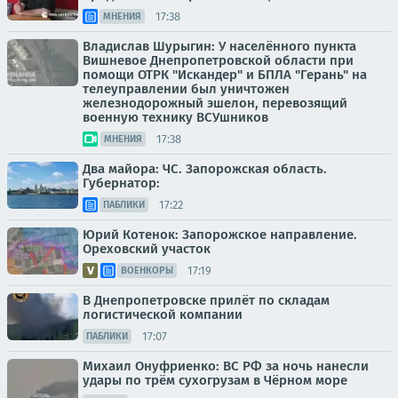
17:38
МНЕНИЯ
Владислав Шурыгин: У населённого пункта
Вишневое Днепропетровской области при
помощи ОТРК "Искандер" и БПЛА "Герань" на
телеуправлении был уничтожен
железнодорожный эшелон, перевозящий
военную технику ВСУшников
17:38
МНЕНИЯ
Два майора: ЧС. Запорожская область.
Губернатор:
17:22
ПАБЛИКИ
Юрий Котенок: Запорожское направление.
Ореховский участок
17:19
ВОЕНКОРЫ
В Днепропетровске прилёт по складам
логистической компании
17:07
ПАБЛИКИ
Михаил Онуфриенко: ВС РФ за ночь нанесли
удары по трём сухогрузам в Чёрном море