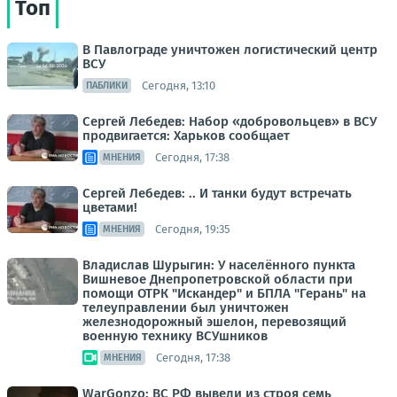
Топ
В Павлограде уничтожен логистический центр
ВСУ
Сегодня, 13:10
ПАБЛИКИ
Сергей Лебедев: Набор «добровольцев» в ВСУ
продвигается: Харьков сообщает
Сегодня, 17:38
МНЕНИЯ
Сергей Лебедев: .. И танки будут встречать
цветами!
Сегодня, 19:35
МНЕНИЯ
Владислав Шурыгин: У населённого пункта
Вишневое Днепропетровской области при
помощи ОТРК "Искандер" и БПЛА "Герань" на
телеуправлении был уничтожен
железнодорожный эшелон, перевозящий
военную технику ВСУшников
Сегодня, 17:38
МНЕНИЯ
WarGonzo: ВС РФ вывели из строя семь