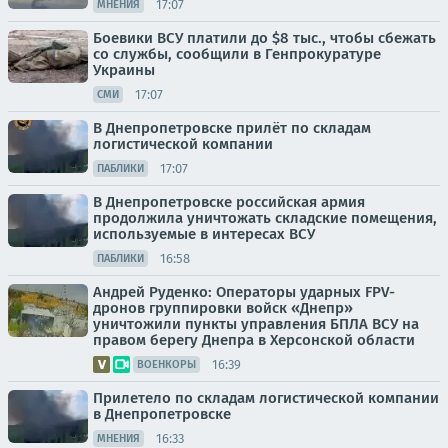
17:07
МНЕНИЯ
Боевики ВСУ платили до $8 тыс., чтобы сбежать
со службы, сообщили в Генпрокуратуре
Украины
17:07
СМИ
В Днепропетровске прилёт по складам
логистической компании
17:07
ПАБЛИКИ
В Днепропетровске российская армия
продолжила уничтожать складские помещения,
используемые в интересах ВСУ
16:58
ПАБЛИКИ
Андрей Руденко: Операторы ударных FPV-
дронов группировки войск «Днепр»
уничтожили пункты управления БПЛА ВСУ на
правом берегу Днепра в Херсонской области
16:39
ВОЕНКОРЫ
Прилетело по складам логистической компании
в Днепропетровске
16:33
МНЕНИЯ