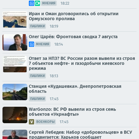
18:22
МНЕНИЯ
Иран и Оман договорились об открытии
Ормузского пролива
18:19
ПАБЛИКИ
Олег Царёв: Фронтовая сводка 7 августа
18:14
МНЕНИЯ
Ответ за НПЗ? ВС России разом вывели из строя
7 объектов нефте- и газодобычи киевского
режима
18:13
ПАБЛИКИ
Станция «Кудашевка». Днепропетровская
область
17:45
ПАБЛИКИ
WarGonzo: ВС РФ вывели из строя семь
объектов «Укрнафты»
17:45
ВОЕНКОРЫ
Сергей Лебедев: Набор «добровольцев» в ВСУ
продвигается: Харьков сообщает