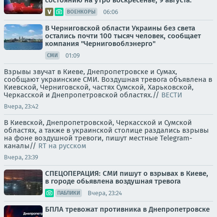
состоянию на утро воскресенье, 9 августа:
06:06
ВОЕНКОРЫ
В Черниговской области Украины без света
остались почти 100 тысяч человек, сообщает
компания "Черниговоблэнерго"
01:09
СМИ
Взрывы звучат в Киеве, Днепропетровске и Сумах,
сообщают украинские СМИ. Воздушная тревога объявлена в
Киевской, Черниговской, частях Сумской, Харьковской,
Черкасской и Днепропетровской областях.//
ВЕСТИ
Вчера, 23:42
В Киевской, Днепропетровской, Черкасской и Сумской
областях, а также в украинской столице раздались взрывы
на фоне воздушной тревоги, пишут местные Telegram-
каналы//
RT на русском
Вчера, 23:39
СПЕЦОПЕРАЦИЯ: СМИ пишут о взрывах в Киеве,
в городе обьявлена воздушная тревога
Вчера, 23:24
ПАБЛИКИ
БПЛА тревожат противника в Днепропетровске