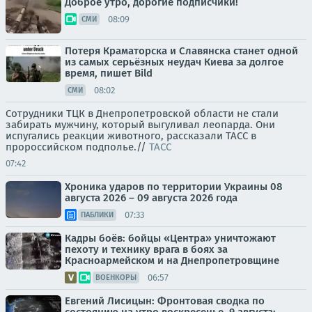
Доброе утро, дорогие подписчики!
08:09
СМИ
Потеря Краматорска и Славянска станет одной
из самых серьёзных неудач Киева за долгое
время, пишет Bild
08:02
СМИ
Сотрудники ТЦК в Днепропетровской области не стали
забирать мужчину, который выгуливал леопарда. Они
испугались реакции животного, рассказали ТАСС в
пророссийском подполье.//
ТАСС
07:42
Хроника ударов по территории Украины 08
августа 2026 – 09 августа 2026 года
07:33
ПАБЛИКИ
Кадры боёв: бойцы «Центра» уничтожают
пехоту и технику врага в боях за
Красноармейском и на Днепропетровщине
06:57
ВОЕНКОРЫ
Евгений Лисицын: Фронтовая сводка по