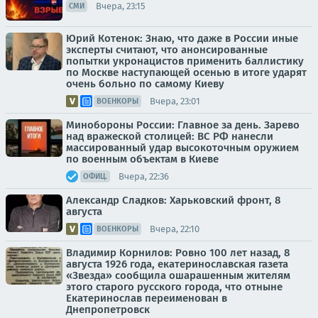
Вчера, 23:15
СМИ
Юрий Котенок: Знаю, что даже в России иные
эксперты считают, что анонсированные
попытки укронацистов применить баллистику
по Москве наступающей осенью в итоге ударят
очень больно по самому Киеву
Вчера, 23:01
ВОЕНКОРЫ
Минобороны России: Главное за день. Зарево
над вражеской столицей: ВС РФ нанесли
массированный удар высокоточным оружием
по военным объектам в Киеве
Вчера, 22:36
ОФИЦ.
Александр Сладков: Харьковский фронт, 8
августа
Вчера, 22:10
ВОЕНКОРЫ
Владимир Корнилов: Ровно 100 лет назад, 8
августа 1926 года, екатеринославская газета
«Звезда» сообщила ошарашенным жителям
этого старого русского города, что отныне
Екатеринослав переименован в
Днепропетровск