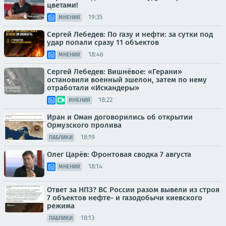
цветами!
19:35
МНЕНИЯ
Сергей Лебедев: По газу и нефти: за сутки под
удар попали сразу 11 объектов
18:46
МНЕНИЯ
Сергей Лебедев: Вишнёвое: «Герани»
остановили военный эшелон, затем по нему
отработали «Искандеры»
18:22
МНЕНИЯ
Иран и Оман договорились об открытии
Ормузского пролива
18:19
ПАБЛИКИ
Олег Царёв: Фронтовая сводка 7 августа
18:14
МНЕНИЯ
Ответ за НПЗ? ВС России разом вывели из строя
7 объектов нефте- и газодобычи киевского
режима
18:13
ПАБЛИКИ