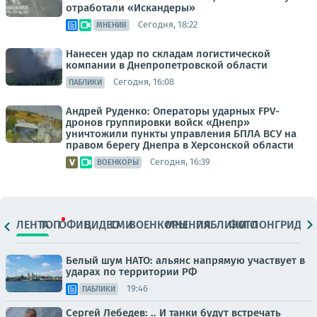
отработали «Искандеры»
Сегодня, 18:22
МНЕНИЯ
Нанесен удар по складам логистической
компании в Днепропетровской области
Сегодня, 16:08
ПАБЛИКИ
Андрей Руденко: Операторы ударных FPV-
дронов группировки войск «Днепр»
уничтожили пункты управления БПЛА ВСУ на
правом берегу Днепра в Херсонской области
Сегодня, 16:39
ВОЕНКОРЫ
ЛЕНТА
ТОП
ОФИЦ.
ВИДЕО
СМИ
ВОЕНКОРЫ
МНЕНИЯ
ПАБЛИКИ
ФОТО
ЛОНГРИДЫ
Белый шум НАТО: альянс напрямую участвует в
ударах по территории РФ
19:46
ПАБЛИКИ
Сергей Лебедев: .. И танки будут встречать