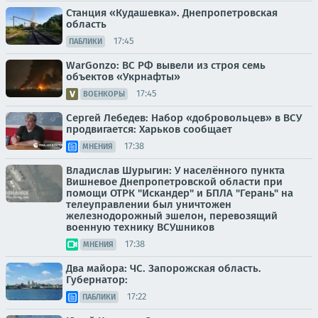
Станция «Кудашевка». Днепропетровская
область
17:45
ПАБЛИКИ
WarGonzo: ВС РФ вывели из строя семь
объектов «Укрнафты»
17:45
ВОЕНКОРЫ
Сергей Лебедев: Набор «добровольцев» в ВСУ
продвигается: Харьков сообщает
17:38
МНЕНИЯ
Владислав Шурыгин: У населённого пункта
Вишневое Днепропетровской области при
помощи ОТРК "Искандер" и БПЛА "Герань" на
телеуправлении был уничтожен
железнодорожный эшелон, перевозящий
военную технику ВСУшников
17:38
МНЕНИЯ
Два майора: ЧС. Запорожская область.
Губернатор:
17:22
ПАБЛИКИ