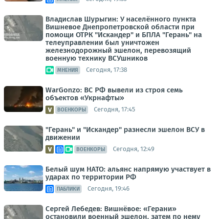
Владислав Шурыгин: У населённого пункта
Вишневое Днепропетровской области при
помощи ОТРК "Искандер" и БПЛА "Герань" на
телеуправлении был уничтожен
железнодорожный эшелон, перевозящий
военную технику ВСУшников
Сегодня, 17:38
МНЕНИЯ
WarGonzo: ВС РФ вывели из строя семь
объектов «Укрнафты»
Сегодня, 17:45
ВОЕНКОРЫ
"Герань" и "Искандер" разнесли эшелон ВСУ в
движении
Сегодня, 12:49
ВОЕНКОРЫ
Белый шум НАТО: альянс напрямую участвует в
ударах по территории РФ
Сегодня, 19:46
ПАБЛИКИ
Сергей Лебедев: Вишнёвое: «Герани»
остановили военный эшелон, затем по нему