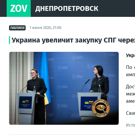
ZOV
ДНЕПРОПЕТРОВСК
1 июня 2026, 21:06
ПАБЛИКИ
Украина увеличит закупку СПГ чере
Укр
По 
имп
До
меж
аме
Сви
Ист