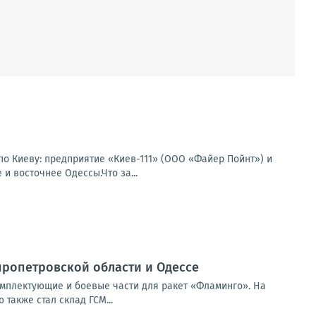
по Киеву: предприятие «Киев-111» (ООО «Файер Пойнт») и
и восточнее Одессы.Что за...
ропетровской области и Одессе
мплектующие и боевые части для ракет «Фламинго». На
также стал склад ГСМ...