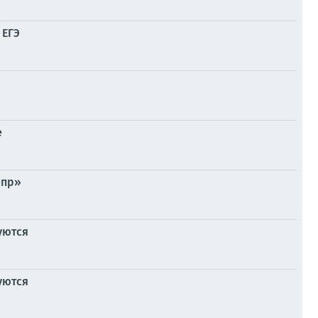
 ЕГЭ
е
епр»
уются
уются