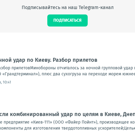
Подписывайтесь на наш Telegram-канал
ПОДПИСАТЬСЯ
чной удар по Киеву. Разбор прилетов
Разбор прилетовМинобороны отчиталось за ночной групповой удар 
 «Грандтерминал»), плюс два сухогруза на переходе морем южнее 
, 10:41
ли комбинированный удар по целям в Киеве, Днеп
 предприятие «Киев-111» (ООО «Файер Пойнт»), производящее ко
компоненты для изготовления твердотопливных ускорителей;Целью 