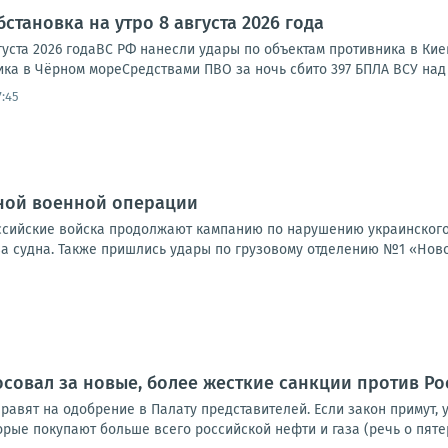
становка на утро 8 августа 2026 года
густа 2026 годаВС РФ нанесли удары по объектам противника в Ки
ка в Чёрном мореСредствами ПВО за ночь сбито 397 БПЛА ВСУ над 
7:45
ной военной операции
Российские войска продолжают кампанию по нарушению украинского
а судна. Также пришлись удары по грузовому отделению №1 «Новой
совал за новые, более жесткие санкции против Ро
правят на одобрение в Палату представителей. Если закон примут
торые покупают больше всего российской нефти и газа (речь о пятер