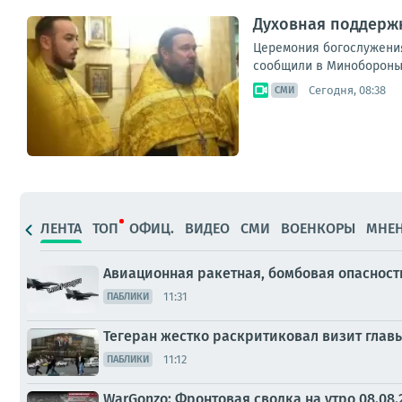
Духовная поддержк
Церемония богослужения
сообщили в Минобороны 
Сегодня, 08:38
СМИ
ЛЕНТА
ТОП
ОФИЦ.
ВИДЕО
СМИ
ВОЕНКОРЫ
МНЕ
Авиационная ракетная, бомбовая опасност
11:31
ПАБЛИКИ
Тегеран жестко раскритиковал визит гла
11:12
ПАБЛИКИ
WarGonzo: Фронтовая сводка на утро 08.08.