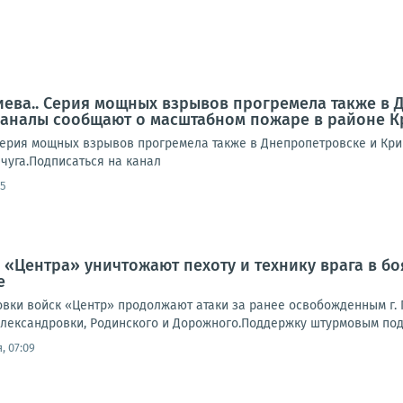
иева.. Серия мощных взрывов прогремела также в 
аналы сообщают о масштабном пожаре в районе К
Серия мощных взрывов прогремела также в Днепропетровске и Кр
чуга.Подписаться на канал
55
 «Центра» уничтожают пехоту и технику врага в б
е
вки войск «Центр» продолжают атаки за ранее освобожденным г. П
лександровки, Родинского и Дорожного.Поддержку штурмовым подр
, 07:09