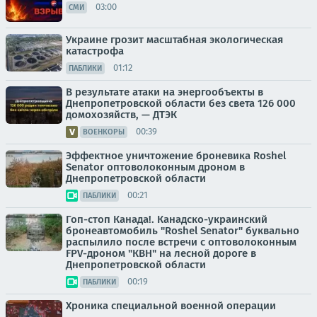
03:00
СМИ
Украине грозит масштабная экологическая
катастрофа
01:12
ПАБЛИКИ
В результате атаки на энергообъекты в
Днепропетровской области без света 126 000
домохозяйств, — ДТЭК
00:39
ВОЕНКОРЫ
Эффектное уничтожение броневика Roshel
Senator оптоволоконным дроном в
Днепропетровской области
00:21
ПАБЛИКИ
Гоп-стоп Канада!. Канадско-украинский
бронеавтомобиль "Roshel Senator" буквально
распылило после встречи с оптоволоконным
FPV-дроном "КВН" на лесной дороге в
Днепропетровской области
00:19
ПАБЛИКИ
Хроника специальной военной операции