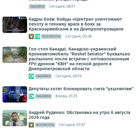
Сегодня, 08:11
ПАБЛИКИ
Кадры боёв: бойцы «Центра» уничтожают
пехоту и технику врага в боях за
Красноармейском и на Днепропетровщине
Сегодня, 05:36
ВОЕНКОРЫ
Гоп-стоп Канада!. Канадско-украинский
бронеавтомобиль "Roshel Senator" буквально
распылило после встречи с оптоволоконным
FPV-дроном "КВН" на лесной дороге в
Днепропетровской области
Сегодня, 00:19
ПАБЛИКИ
Депутаты хотят блокировать счета "ухылянтам"
Вчера, 21:25
ПАБЛИКИ
Андрей Руденко: Обстановка на утро 6 августа
2026 года
Сегодня, 07:07
ВОЕНКОРЫ