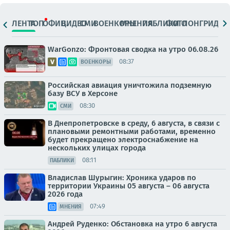
ЛЕНТА
ТОП
ОФИЦ.
ВИДЕО
СМИ
ВОЕНКОРЫ
МНЕНИЯ
ПАБЛИКИ
ФОТО
ЛОНГРИДЫ
WarGonzo: Фронтовая сводка на утро 06.08.26
08:37
ВОЕНКОРЫ
Российская авиация уничтожила подземную
базу ВСУ в Херсоне
08:30
СМИ
В Днепропетровске в среду, 6 августа, в связи с
плановыми ремонтными работами, временно
будет прекращено электроснабжение на
нескольких улицах города
08:11
ПАБЛИКИ
Владислав Шурыгин: Хроника ударов по
территории Украины 05 августа – 06 августа
2026 года
07:49
МНЕНИЯ
Андрей Руденко: Обстановка на утро 6 августа