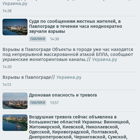
Украина.ру
14:38
Судя по сообщениям местных жителей, в
Павлограде в течении часа неоднократно
звучали взрывы
14:30
ПАБЛИКИ
Взрывы в Павлограде Объекты в городе уже час находятся
под непрерывной массированной атакой БПЛА, сообщают
украинские мониторинговые каналы.//
Украина.ру
14:20
Взрывы в Павлограде//
Украина.ру
14:13
Дроновая опасность и тревога
13:57
ПАБЛИКИ
Воздушная тревога сейчас объявлена в
большинстве областей Украины: Винницкой,
Житомирской, Киевской, Николаевской,
Одесской, Кировоградской, Полтавской,
Днепропетровской, Черниговской, Сумской,