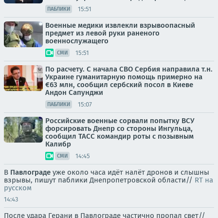
15:51
ПАБЛИКИ
Военные медики извлекли взрывоопасный
предмет из левой руки раненого
военнослужащего
15:51
СМИ
По расчету. С начала СВО Сербия направила т.н.
Украине гуманитарную помощь примерно на
€63 млн, сообщил сербский посол в Киеве
Андон Сапунджи
15:07
ПАБЛИКИ
Российские военные сорвали попытку ВСУ
форсировать Днепр со стороны Ингульца,
сообщил ТАСС командир роты с позывным
Калибр
14:45
СМИ
В
Павлограде
уже около часа идёт налёт дронов и слышны
взрывы, пишут паблики Днепропетровской области//
RT на
русском
14:43
После удара Герани в Павлограде частично пропал свет//