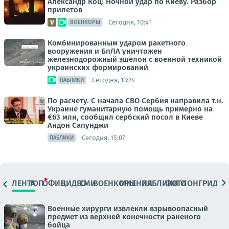
Александр Коц: Ночной удар по Киеву. Разбор
прилетов
Сегодня, 10:41
ВОЕНКОРЫ
Комбинированным ударом ракетного
вооружения и БпЛА уничтожен
железнодорожный эшелон с военной техникой
украинских формирований
Сегодня, 13:24
ПАБЛИКИ
По расчету. С начала СВО Сербия направила т.н.
Украине гуманитарную помощь примерно на
€63 млн, сообщил сербский посол в Киеве
Андон Сапунджи
Сегодня, 15:07
ПАБЛИКИ
ЛЕНТА
ТОП
ОФИЦ.
ВИДЕО
СМИ
ВОЕНКОРЫ
МНЕНИЯ
ПАБЛИКИ
ФОТО
ЛОНГРИДЫ
Военные хирурги извлекли взрывоопасный
предмет из верхней конечности раненого
бойца