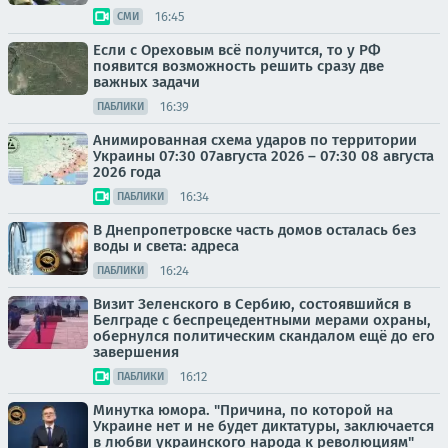
16:45
СМИ
Если с Ореховым всё получится, то у РФ
появится возможность решить сразу две
важных задачи
16:39
ПАБЛИКИ
Анимированная схема ударов по территории
Украины 07:30 07августа 2026 – 07:30 08 августа
2026 года
16:34
ПАБЛИКИ
В Днепропетровске часть домов осталась без
воды и света: адреса
16:24
ПАБЛИКИ
Визит Зеленского в Сербию, состоявшийся в
Белграде с беспрецедентными мерами охраны,
обернулся политическим скандалом ещё до его
завершения
16:12
ПАБЛИКИ
Минутка юмора. "Причина, по которой на
Украине нет и не будет диктатуры, заключается
в любви украинского народа к революциям"