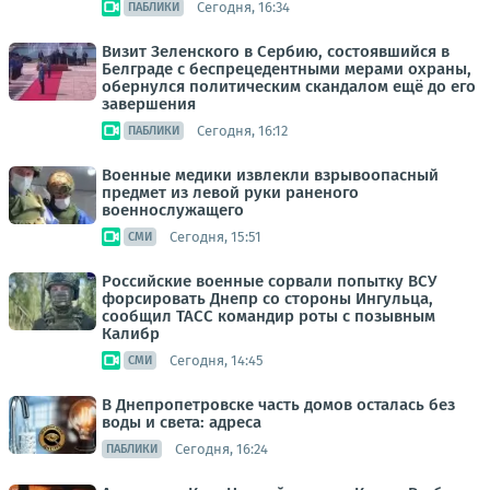
Сегодня, 16:34
ПАБЛИКИ
Визит Зеленского в Сербию, состоявшийся в
Белграде с беспрецедентными мерами охраны,
обернулся политическим скандалом ещё до его
завершения
Сегодня, 16:12
ПАБЛИКИ
Военные медики извлекли взрывоопасный
предмет из левой руки раненого
военнослужащего
Сегодня, 15:51
СМИ
Российские военные сорвали попытку ВСУ
форсировать Днепр со стороны Ингульца,
сообщил ТАСС командир роты с позывным
Калибр
Сегодня, 14:45
СМИ
В Днепропетровске часть домов осталась без
воды и света: адреса
Сегодня, 16:24
ПАБЛИКИ