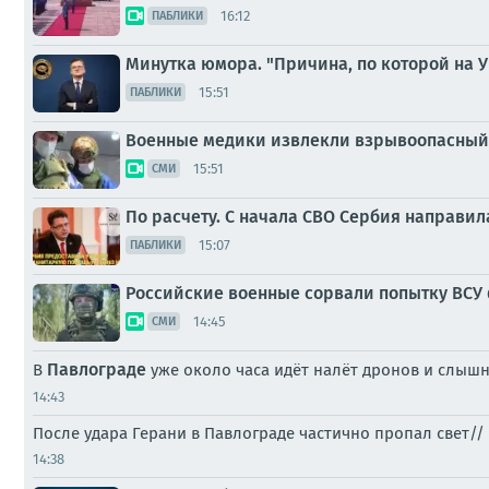
16:12
ПАБЛИКИ
Минутка юмора. "Причина, по которой на У
15:51
ПАБЛИКИ
Военные медики извлекли взрывоопасный 
15:51
СМИ
По расчету. С начала СВО Сербия направил
15:07
ПАБЛИКИ
Российские военные сорвали попытку ВСУ 
14:45
СМИ
Павлограде
В
уже около часа идёт налёт дронов и слыш
14:43
После удара Герани в Павлограде частично пропал свет//
14:38