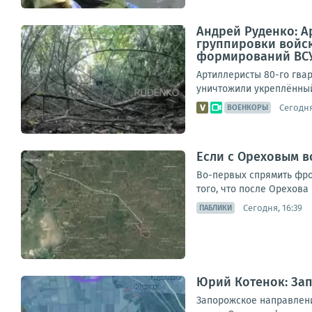
Андрей Руденко: А
группировки войск
формирований ВСУ 
Артиллеристы 80-го гвар
уничтожили укреплённый
Сегодня
ВОЕНКОРЫ
Если с Ореховым в
Во-первых спрямить фро
того, что после Орехова
Сегодня, 16:39
ПАБЛИКИ
Юрий Котенок: За
Запорожское направлени