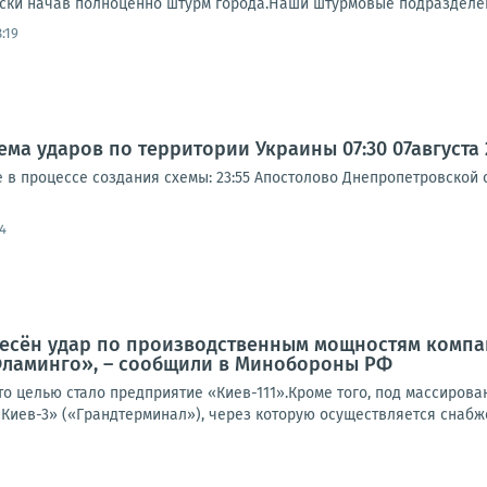
ски начав полноценно штурм города.Наши штурмовые подразделени
:19
а ударов по территории Украины 07:30 07августа 20
 процессе создания схемы: 23:55 Апостолово Днепропетровской об
4
есён удар по производственным мощностям компани
Фламинго», – сообщили в Минобороны РФ
то целью стало предприятие «Киев-111».Кроме того, под массиров
Киев-3» («Грандтерминал»), через которую осуществляется снабже