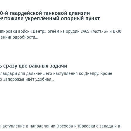
90-й гвардейской танковой дивизии
уничтожили укреплённый опорный пункт
ппировки войск «Центр» огнём из орудий 2А65 «Мста-Б» и Д-30
енииПодробности...
ь сразу две важных задачи
 плацдарм для дальнейшего наступления ко Днепру. Кроме
о Запорожья идёт удобная...
наступление в направлении Орехова и Юрковки с запада и в