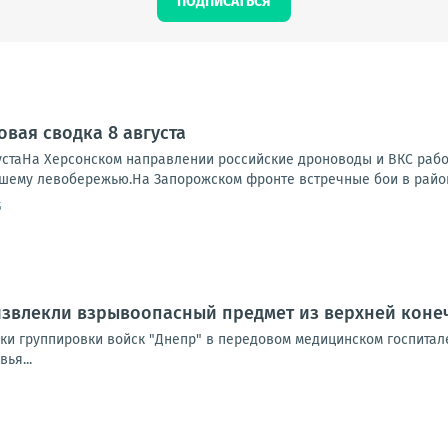
ПОДПИСАТЬСЯ
овая сводка 8 августа
устаНа Херсонском направлении российские дроноводы и ВКС работ
ашему левобережью.На Запорожском фронте встречные бои в районе
5
извлекли взрывоопасный предмет из верхней коне
и группировки войск "Днепр" в передовом медицинском госпитале
ья...