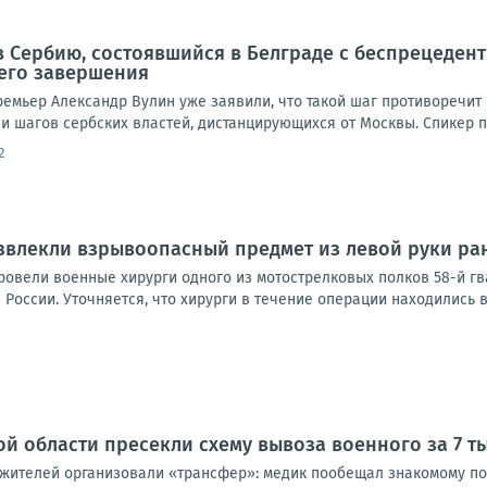
в Сербию, состоявшийся в Белграде с беспрецеде
 его завершения
емьер Александр Вулин уже заявили, что такой шаг противоречит в
и шагов сербских властей, дистанцирующихся от Москвы. Спикер п
2
звлекли взрывоопасный предмет из левой руки р
овели военные хирурги одного из мотострелковых полков 58-й г
оссии. Уточняется, что хирурги в течение операции находились в 
й области пресекли схему вывоза военного за 7 т
 жителей организовали «трансфер»: медик пообещал знакомому пом