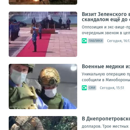
Визит Зеленского 
скандалом ещё до
Оппозиция и экс-вице-пр
очередным звеном в цеп
Сегодня, 16:1
ПАБЛИКИ
Военные медики и
Уникальную операцию пр
сообщили в Минобороны Р
Сегодня, 15:51
СМИ
В Днепропетровско
долларов. Трое местных