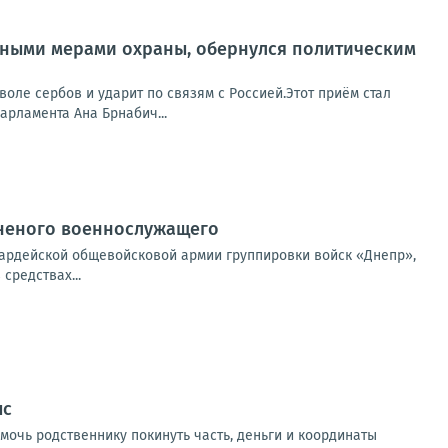
нтными мерами охраны, обернулся политическим
оле сербов и ударит по связям с Россией.Этот приём стал
арламента Ана Брнабич...
аненого военнослужащего
вардейской общевойсковой армии группировки войск «Днепр»,
средствах...
ыс
очь родственнику покинуть часть, деньги и координаты