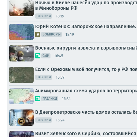
Ночью в Киеве нанесён удар по производс
в Минобороны РФ
18:19
ПАБЛИКИ
Юрий Котенок: Запорожское направление.
18:19
ВОЕНКОРЫ
Военные хирурги извлекли взрывоопасный
16:45
СМИ
Если с Ореховым всё получится, то у РФ п
16:39
ПАБЛИКИ
Анимированная схема ударов по территории 
16:34
ПАБЛИКИ
В Днепропетровске часть домов осталась бе
16:24
ПАБЛИКИ
Визит Зеленского в Сербию, состоявшийся