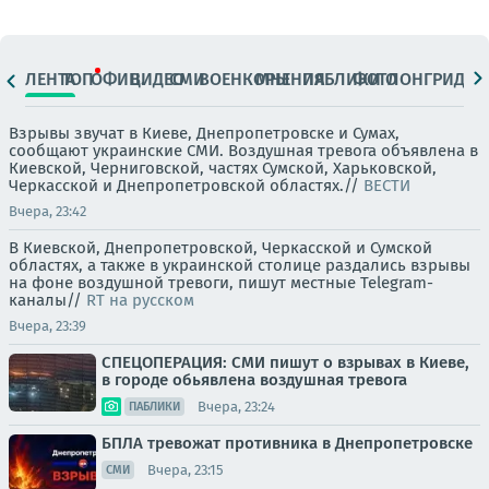
ЛЕНТА
ТОП
ОФИЦ.
ВИДЕО
СМИ
ВОЕНКОРЫ
МНЕНИЯ
ПАБЛИКИ
ФОТО
ЛОНГРИДЫ
Взрывы звучат в Киеве, Днепропетровске и Сумах,
сообщают украинские СМИ. Воздушная тревога объявлена в
Киевской, Черниговской, частях Сумской, Харьковской,
Черкасской и Днепропетровской областях.//
ВЕСТИ
Вчера, 23:42
В Киевской, Днепропетровской, Черкасской и Сумской
областях, а также в украинской столице раздались взрывы
на фоне воздушной тревоги, пишут местные Telegram-
каналы//
RT на русском
Вчера, 23:39
СПЕЦОПЕРАЦИЯ: СМИ пишут о взрывах в Киеве,
в городе обьявлена воздушная тревога
Вчера, 23:24
ПАБЛИКИ
БПЛА тревожат противника в Днепропетровске
Вчера, 23:15
СМИ