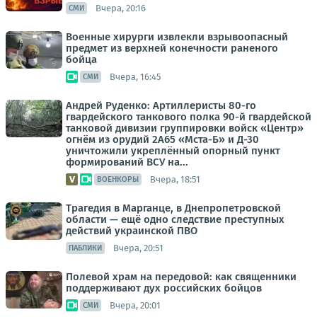
Вчера, 20:16
СМИ
Военные хирурги извлекли взрывоопасный
предмет из верхней конечности раненого
бойца
Вчера, 16:45
СМИ
Андрей Руденко: Артиллеристы 80-го
гвардейского танкового полка 90-й гвардейской
танковой дивизии группировки войск «Центр»
огнём из орудий 2А65 «Мста-Б» и Д-30
уничтожили укреплённый опорный пункт
формирований ВСУ на...
Вчера, 18:51
ВОЕНКОРЫ
Трагедия в Марганце, в Днепропетровской
области — ещё одно следствие преступных
действий украинской ПВО
Вчера, 20:51
ПАБЛИКИ
Полевой храм на передовой: как священники
поддерживают дух российских бойцов
Вчера, 20:01
СМИ