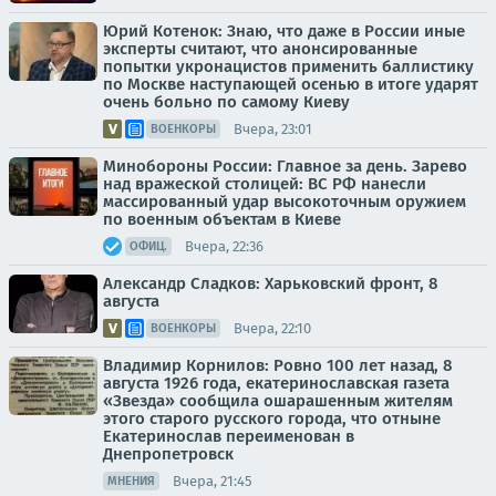
Юрий Котенок: Знаю, что даже в России иные
эксперты считают, что анонсированные
попытки укронацистов применить баллистику
по Москве наступающей осенью в итоге ударят
очень больно по самому Киеву
Вчера, 23:01
ВОЕНКОРЫ
Минобороны России: Главное за день. Зарево
над вражеской столицей: ВС РФ нанесли
массированный удар высокоточным оружием
по военным объектам в Киеве
Вчера, 22:36
ОФИЦ.
Александр Сладков: Харьковский фронт, 8
августа
Вчера, 22:10
ВОЕНКОРЫ
Владимир Корнилов: Ровно 100 лет назад, 8
августа 1926 года, екатеринославская газета
«Звезда» сообщила ошарашенным жителям
этого старого русского города, что отныне
Екатеринослав переименован в
Днепропетровск
Вчера, 21:45
МНЕНИЯ