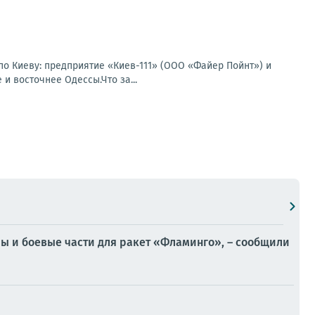
по Киеву: предприятие «Киев-111» (ООО «Файер Пойнт») и
и восточнее Одессы.Что за...
лы и боевые части для ракет «Фламинго», – сообщили