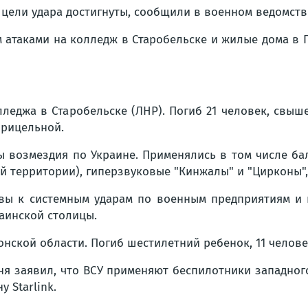
 цели удара достигнуты, сообщили в военном ведомств
 атаками на колледж в Старобельске и жилые дома в Г
лледжа в Старобельске (ЛНР). Погиб 21 человек, свыш
прицельной.
ры возмездия по Украине. Применялись в том числе ба
й территории), гиперзвуковые "Кинжалы" и "Цирконы",
квы к системным ударам по военным предприятиям и 
аинской столицы.
онской области. Погиб шестилетний ребенок, 11 челове
ня заявил, что ВСУ применяют беспилотники западног
 Starlink.