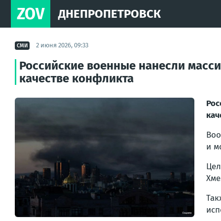
ZOV
ДНЕПРОПЕТРОВСК
2 июня 2026, 09:33
СМИ
Российские военные нанесли масси
качестве конфликта
Рос
кач
Воо
и м
Цел
Хме
Так
исп