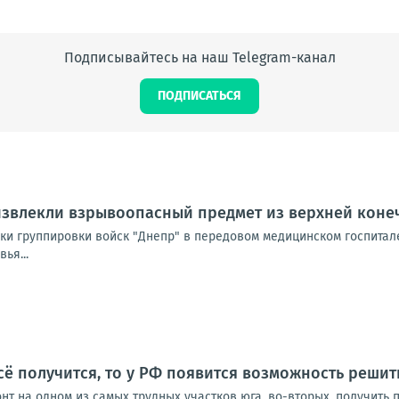
Подписывайтесь на наш Telegram-канал
ПОДПИСАТЬСЯ
извлекли взрывоопасный предмет из верхней коне
и группировки войск "Днепр" в передовом медицинском госпитале
ья...
сё получится, то у РФ появится возможность решит
нт на одном из самых трудных участков юга, во-вторых, получить