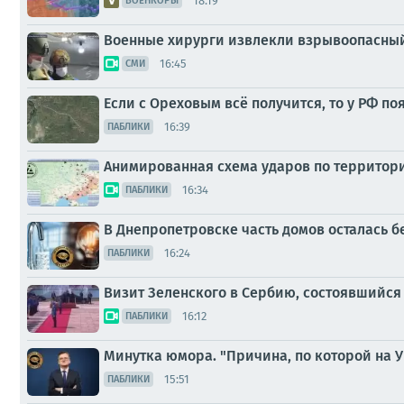
18:19
ВОЕНКОРЫ
Военные хирурги извлекли взрывоопасный
16:45
СМИ
Если с Ореховым всё получится, то у РФ п
16:39
ПАБЛИКИ
Анимированная схема ударов по территории 
16:34
ПАБЛИКИ
В Днепропетровске часть домов осталась бе
16:24
ПАБЛИКИ
Визит Зеленского в Сербию, состоявшийся
16:12
ПАБЛИКИ
Минутка юмора. "Причина, по которой на У
15:51
ПАБЛИКИ