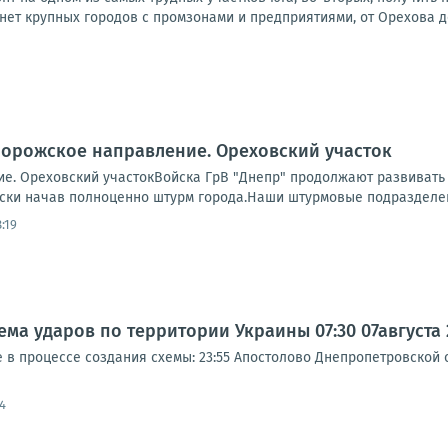
 нет крупных городов с промзонами и предприятиями, от Орехова д
порожское направление. Ореховский участок
е. Ореховский участокВойска ГрВ "Днепр" продолжают развивать 
ски начав полноценно штурм города.Наши штурмовые подразделени
:19
а ударов по территории Украины 07:30 07августа 20
 процессе создания схемы: 23:55 Апостолово Днепропетровской об
4