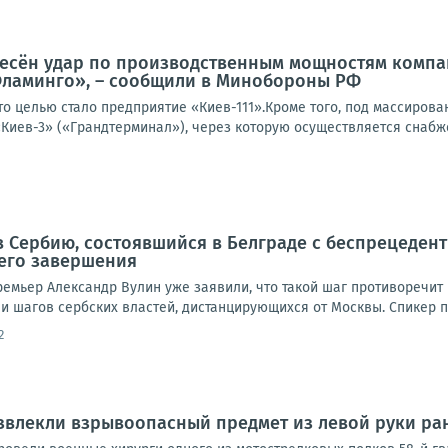
есён удар по производственным мощностям компани
Фламинго», – сообщили в Минобороны РФ
то целью стало предприятие «Киев-111».Кроме того, под массиров
Киев-3» («Грандтерминал»), через которую осуществляется снабже
в Сербию, состоявшийся в Белграде с беспрецеде
 его завершения
емьер Александр Вулин уже заявили, что такой шаг противоречит в
и шагов сербских властей, дистанцирующихся от Москвы. Спикер п
2
звлекли взрывоопасный предмет из левой руки р