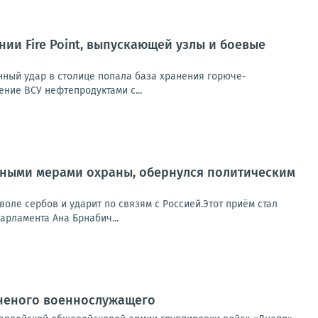
и Fire Point, выпускающей узлы и боевые
анный удар в столице попала база хранения горюче-
ние ВСУ нефтепродуктами с...
нтными мерами охраны, обернулся политическим
оле сербов и ударит по связям с Россией.Этот приём стал
арламента Ана Брнабич...
аненого военнослужащего