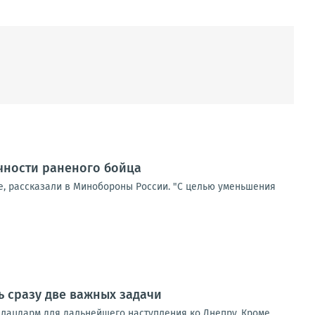
чности раненого бойца
, рассказали в Минобороны России. "С целью уменьшения
ь сразу две важных задачи
 плацдарм для дальнейшего наступления ко Днепру. Кроме