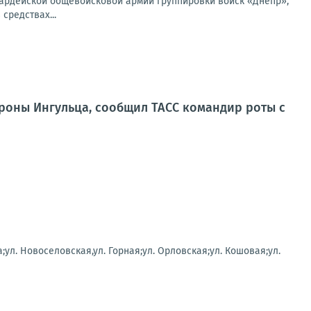
вардейской общевойсковой армии группировки войск «Днепр»,
средствах...
роны Ингульца, сообщил ТАСС командир роты с
;ул. Новоселовская,ул. Горная;ул. Орловская;ул. Кошовая;ул.