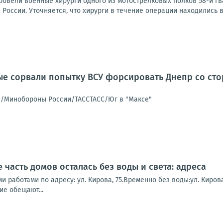
овели военные хирурги одного из мотострелковых полков 58-й г
оссии. Уточняется, что хирурги в течение операции находились в 
е сорвали попытку ВСУ форсировать Днепр со сто
в/Минобороны России/ТАССТАСС/Юг в "Максе"
часть домов осталась без воды и света: адреса
и работами по адресу: ул. Кирова, 75.Временно без воды:ул. Кирова
е обещают...