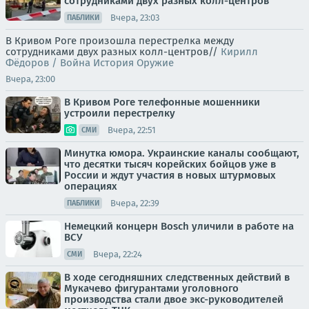
сотрудниками двух разных колл-центров
Вчера, 23:03
ПАБЛИКИ
В Кривом Роге произошла перестрелка между
сотрудниками двух разных колл-центров//
Кирилл
Фёдоров / Война История Оружие
Вчера, 23:00
В Кривом Роге телефонные мошенники
устроили перестрелку
Вчера, 22:51
СМИ
Минутка юмора. Украинские каналы сообщают,
что десятки тысяч корейских бойцов уже в
России и ждут участия в новых штурмовых
операциях
Вчера, 22:39
ПАБЛИКИ
Немецкий концерн Bosch уличили в работе на
ВСУ
Вчера, 22:24
СМИ
В ходе сегодняшних следственных действий в
Мукачево фигурантами уголовного
производства стали двое экс-руководителей