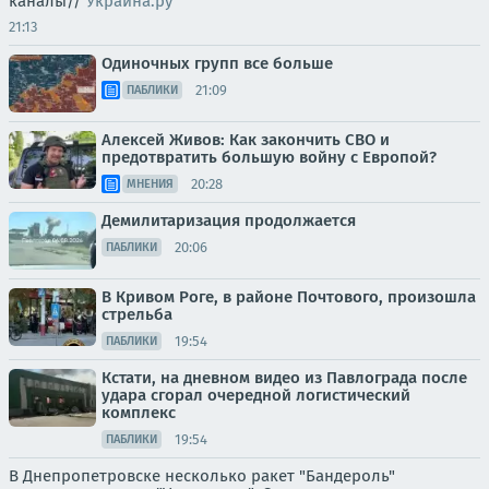
каналы//
Украина.ру
21:13
Одиночных групп все больше
21:09
ПАБЛИКИ
Алексей Живов: Как закончить СВО и
предотвратить большую войну с Европой?
20:28
МНЕНИЯ
Демилитаризация продолжается
20:06
ПАБЛИКИ
В Кривом Роге, в районе Почтового, произошла
стрельба
19:54
ПАБЛИКИ
Кстати, на дневном видео из Павлограда после
удара сгорал очередной логистический
комплекс
19:54
ПАБЛИКИ
В Днепропетровске несколько ракет "Бандероль"