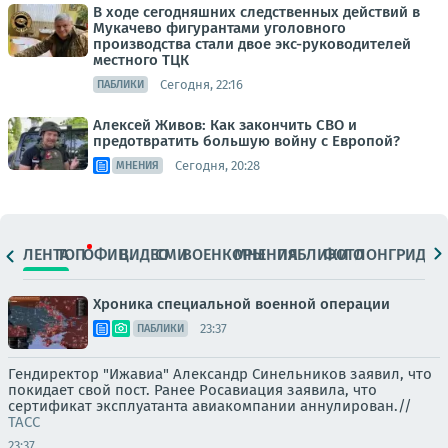
В ходе сегодняшних следственных действий в
Мукачево фигурантами уголовного
производства стали двое экс-руководителей
местного ТЦК
Сегодня, 22:16
ПАБЛИКИ
Алексей Живов: Как закончить СВО и
предотвратить большую войну с Европой?
Сегодня, 20:28
МНЕНИЯ
ЛЕНТА
ТОП
ОФИЦ.
ВИДЕО
СМИ
ВОЕНКОРЫ
МНЕНИЯ
ПАБЛИКИ
ФОТО
ЛОНГРИДЫ
Хроника специальной военной операции
23:37
ПАБЛИКИ
Гендиректор "Ижавиа" Александр Синельников заявил, что
покидает свой пост. Ранее Росавиация заявила, что
сертификат эксплуатанта авиакомпании аннулирован.//
ТАСС
23:37