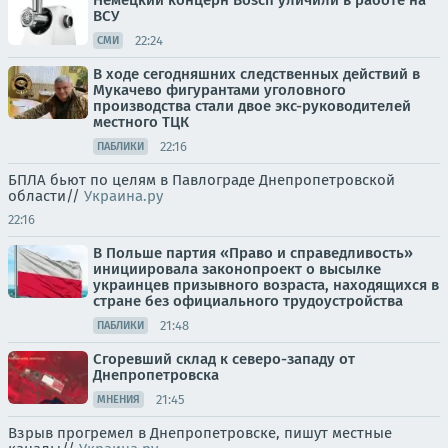
Немецкий концерн Bosch уличили в работе на
ВСУ
22:24
СМИ
В ходе сегодняшних следственных действий в
Мукачево фигурантами уголовного
производства стали двое экс-руководителей
местного ТЦК
22:16
ПАБЛИКИ
БПЛА бьют по целям в Павлограде Днепропетровской
области//
Украина.ру
22:16
В Польше партия «Право и справедливость»
инициировала законопроект о высылке
украинцев призывного возраста, находящихся в
стране без официального трудоустройства
21:48
ПАБЛИКИ
Сгоревший склад к северо-западу от
Днепропетровска
21:45
МНЕНИЯ
Взрыв прогремел в Днепропетровске, пишут местные