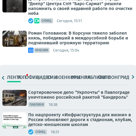
"Днепр" Центра СпН "Барс-Сармат" решили
напомнить о своей недавней работе по очистке
неба
Сегодня, 15:11
ОФИЦ.
Роман Голованов: В Корсуни тяжело заболел
князь, победивший в междоусобной борьбе и
подчинивший огромную территорию
Сегодня, 15:04
МНЕНИЯ
ЛЕНТА
ТОП
ОФИЦ.
ВИДЕО
СМИ
ВОЕНКОРЫ
МНЕНИЯ
ПАБЛИКИ
ФОТО
ЛОНГРИДЫ
Сортировочное депо "Укрпочты" в Павлограде
уничтожено российской ракетой "Бандероль"
18:38
ПАБЛИКИ
По нацпроекту «Инфраструктура для жизни» в
России обновляют дороги к стадионам, клубам,
детско-юношеским школам
18:31
ОФИЦ.