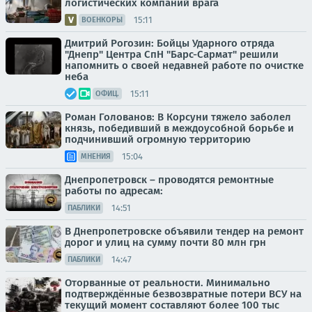
логистических компаний врага
15:11
ВОЕНКОРЫ
Дмитрий Рогозин: Бойцы Ударного отряда
"Днепр" Центра СпН "Барс-Сармат" решили
напомнить о своей недавней работе по очистке
неба
15:11
ОФИЦ.
Роман Голованов: В Корсуни тяжело заболел
князь, победивший в междоусобной борьбе и
подчинивший огромную территорию
15:04
МНЕНИЯ
Днепропетровск – проводятся ремонтные
работы по адресам:
14:51
ПАБЛИКИ
В Днепропетровске объявили тендер на ремонт
дорог и улиц на сумму почти 80 млн грн
14:47
ПАБЛИКИ
Оторванные от реальности. Минимально
подтверждённые безвозвратные потери ВСУ на
текущий момент составляют более 100 тыс