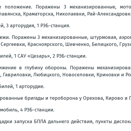
 положение. Поражены 3 механизированные, мотоп
лавянска, Краматорска, Николаевки, Рай-Александровк
й, 3 арторудия, 1 РЭБ-станция.
жи. Поражены 3 механизированные, штурмовая, аэром
 Сергеевки, Красноярского, Шевченко, Белицкого, Груз
илей, 1 САУ «Цезарь», 2 РЭБ-станции.
жение в глубину обороны. Поражены механизирован
, Гавриловки, Любицкого, Новоселовки, Криновки и Р
билей, 1 арторудие.
ованные бригады и тероборона у Орехова, Кирово и 
мобиль, 4 РЭБ-станции.
адки запуска БПЛА дальнего действия, пункты дисло