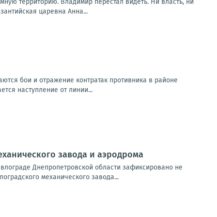
ную территорию. Владимир перестал видеть. Ни власть, ни
зантийская царевна Анна...
ются бои и отражение контратак противника в районе
ется наступление от линии...
механического завода и аэродрома
авлограде Днепропетровской области зафиксировано не
оградского механического завода...