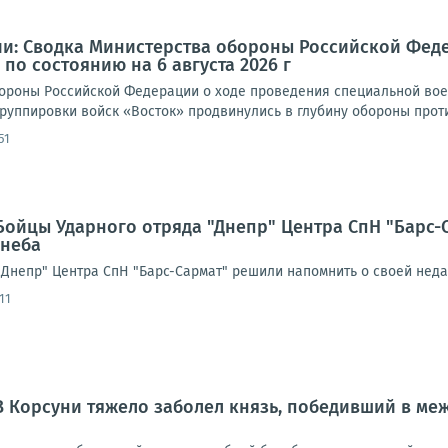
и: Сводка Министерства обороны Российской Фед
по состоянию на 6 августа 2026 г
роны Российской Федерации о ходе проведения специальной военно
руппировки войск «Восток» продвинулись в глубину обороны против
51
Бойцы Ударного отряда "Днепр" Центра СпН "Барс-
 неба
"Днепр" Центра СпН "Барс-Сармат" решили напомнить о своей неда
11
В Корсуни тяжело заболел князь, победивший в м