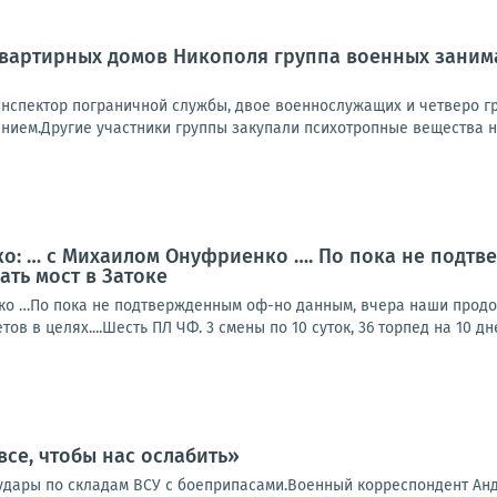
квартирных домов Никополя группа военных заним
инспектор пограничной службы, двое военнослужащих и четверо гр
нием.Другие участники группы закупали психотропные вещества на
о: … с Михаилом Онуфриенко …. По пока не подтв
ть мост в Затоке
о …По пока не подтвержденным оф-но данным, вчера наши продолж
ов в целях....Шесть ПЛ ЧФ. 3 смены по 10 суток, 36 торпед на 10 дне
все, чтобы нас ослабить»
удары по складам ВСУ с боеприпасами.Военный корреспондент Андр