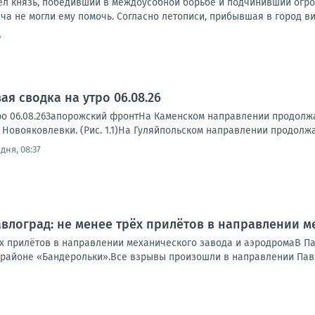
ел князь, победивший в междоусобной борьбе и подчинивший огром
ча не могли ему помочь. Согласно летописи, прибывшая в город ви
4
я сводка на утро 06.08.26
ро 06.08.26Запорожский фронтНа Каменском направлении продолжа
 Новояковлевки. (Рис. 1.1)На Гуляйпольском направлении продолжа
дня, 08:37
авлоград: не менее трёх прилётов в направлении 
ёх прилётов в направлении механического завода и аэродромаВ П
 районе «Бандерольки».Все взрывы произошли в направлении Павл