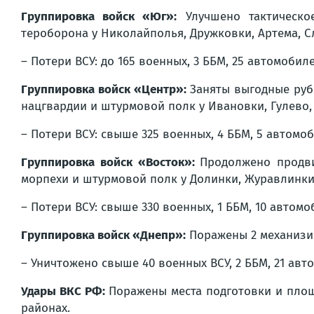
Группировка войск «Юг»:
Улучшено тактическое
тероборона у Николайполья, Дружковки, Артема, С
– Потери ВСУ: до 165 военных, 3 ББМ, 25 автомобиле
Группировка войск «Центр»:
Заняты выгодные рубе
нацгвардии и штурмовой полк у Ивановки, Гулево,
– Потери ВСУ: свыше 325 военных, 4 ББМ, 5 автомоб
Группировка войск «Восток»:
Продолжено продви
морпехи и штурмовой полк у Долинки, Журавлинки
– Потери ВСУ: свыше 330 военных, 1 ББМ, 10 автомо
Группировка войск «Днепр»:
Поражены 2 механизир
– Уничтожено свыше 40 военных ВСУ, 2 ББМ, 21 авто
Удары ВКС РФ:
Поражены места подготовки и площ
районах.