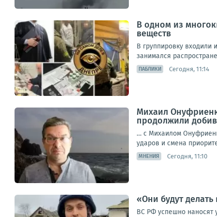
В одном из много
веществ
В группировку входили 
занимался распростране
Сегодня, 11:14
ПАБЛИКИ
Михаил Онуфриенк
продолжили добива
… с Михаилом Онуфриенк
ударов и смена приоритет
Сегодня, 11:10
МНЕНИЯ
«Они будут делать 
ВС РФ успешно наносят 