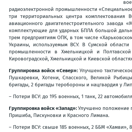
вое
радиоэлектронной промышленности «Специальное 
три территориальных центра комплектования В
авиационного двигателестроительного завода «
комплектующие для ударных БПЛА большой дально
трем предприятиям ОПК, в том числе «Харьковско
Украины, используемым ВСУ. В Сумской области
промышленности в Хмельницкой и Полтавской 
Кировоградской, Хмельницкой и Киевской областях
Группировка войск «Север»:
Улучшено тактическо
Пушкаревки, Хотени, Спасского, Великой Рыбиц
бригады, 2 бригады теробороны и нацгвардия у Ли
– Потери ВСУ: до 195 военных, 1 танк, 22 автомобил
Группировка войск «Запад»:
Улучшено положение п
Пришиба, Пискуновки и Красного Лимана.
– Потери ВСУ: свыше 185 военных, 2 ББМ «Хамви», 