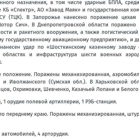
нного назначения, в том числе ударные БПЛА, сред
КБ «Спектр», АО «Завод Маяк» и государственная ком
СУ (ТЦК). В Запорожье нанесено поражение цехам
Мотор Сич». В Днепропетровской области поражено п
сти и ракетного вооружения, а также логистический 
му государственному авиационному предприятию», и д
 нанесен удар по «Шосткинскому казенному заводу
областях и инфраструктура шести военных аэродр
.
е положение. Поражены механизированная, аэромобил
ы и Иволжанского (Сумская обл.). В Харьковской об
пцов, Охримовки, Шевченко, Казачьей Лопани и Белого
я, 1 орудие полевой артиллерии, 1 РЭБ-станция.
о переднему краю. Поражены механизированная, штур
8 автомобилей, 4 арторудия.