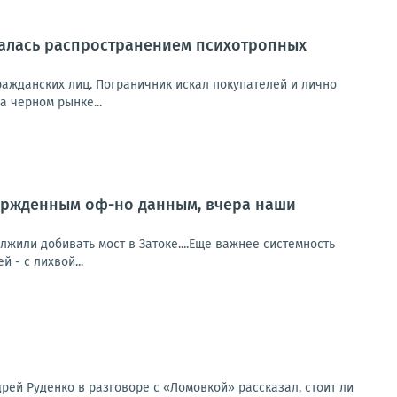
алась распространением психотропных
ажданских лиц. Пограничник искал покупателей и лично
 черном рынке...
ержденным оф-но данным, вчера наши
или добивать мост в Затоке....Еще важнее системность
й - с лихвой...
ей Руденко в разговоре с «Ломовкой» рассказал, стоит ли