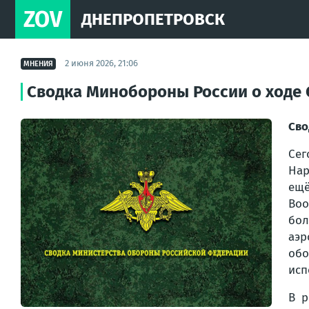
ZOV
ДНЕПРОПЕТРОВСК
2 июня 2026, 21:06
МНЕНИЯ
Сводка Минобороны России о ходе С
Сво
Сег
Нар
ещё
Во
бо
аэр
обо
исп
В р