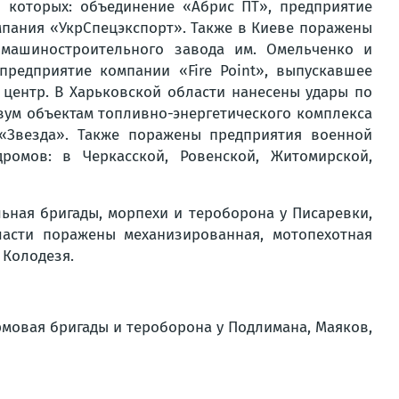
и которых: объединение «Абрис ПТ», предприятие
пания «УкрСпецэкспорт». Также в Киеве поражены
 машиностроительного завода им. Омельченко и
редприятие компании «Fire Point», выпускавшее
центр. В Харьковской области нанесены удары по
вум объектам топливно-энергетического комплекса
 «Звезда». Также поражены предприятия военной
омов: в Черкасской, Ровенской, Житомирской,
ьная бригады, морпехи и тероборона у Писаревки,
ласти поражены механизированная, мотопехотная
 Колодезя.
мовая бригады и тероборона у Подлимана, Маяков,