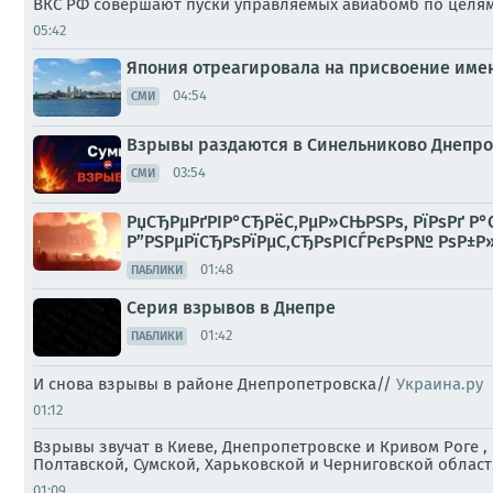
ВКС РФ совершают пуски управляемых авиабомб по целя
05:42
Япония отреагировала на присвоение име
04:54
СМИ
Взрывы раздаются в Синельниково Днепро
03:54
СМИ
РџСЂРµРґРІР°СЂРёС‚РµР»СЊРЅРѕ, РїРѕРґ Р°
Р”РЅРµРїСЂРѕРїРµС‚СЂРѕРІСЃРєРѕР№ РѕР±Р»
01:48
ПАБЛИКИ
Серия взрывов в Днепре
01:42
ПАБЛИКИ
И снова взрывы в районе Днепропетровска//
Украина.ру
01:12
Взрывы звучат в Киеве, Днепропетровске и Кривом Роге 
Полтавской, Сумской, Харьковской и Черниговской област
01:09