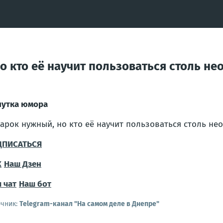
о кто её научит пользоваться столь н
утка юмора
арок нужный, но кто её научит пользоваться столь не
ДПИСАТЬСЯ
X
Наш Дзен
 чат
Наш бот
очник:
Telegram-канал "На самом деле в Днепре"