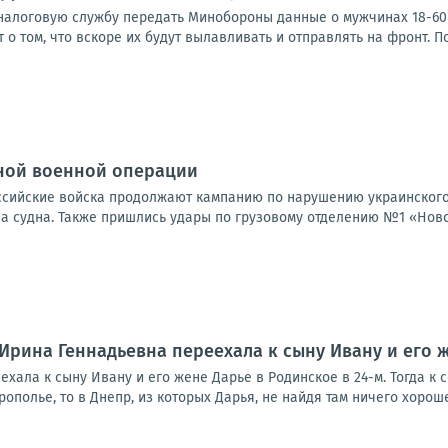
налоговую службу передать Минобороны данные о мужчинах 18-60 л
т о том, что вскоре их будут вылавливать и отправлять на фронт. П
ной военной операции
Российские войска продолжают кампанию по нарушению украинского
а судна. Также пришлись удары по грузовому отделению №1 «Новой
Ирина Геннадьевна переехала к сыну Ивану и его ж
хала к сыну Ивану и его жене Дарье в Родинское в 24-м. Тогда к
ополье, то в Днепр, из которых Дарья, не найдя там ничего хорошег