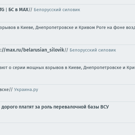
TG
БС в МАХ
|
//
Белорусский силовик
рывов в Киеве, Днепропетровске и Кривом Роге на фоне возд
s://max.ru/belarusian_silovik
//
Белорусский силовик
 о серии мощных взрывов в Киеве, Днепропетровске и Кривом
вске//
Украина.ру
в дорого платят за роль перевалочной базы ВСУ