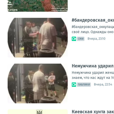
#бандеровская_окк
#бандеровская_оккупаци
своё лицо. Однажды оно 
Вчера, 23:10
СМИ
Немужчина ударил 
Немужчина ударил женщин
знаем, что нас ждут на 
Вчера, 22:54
ПАБЛИКИ
Киевская хунта за