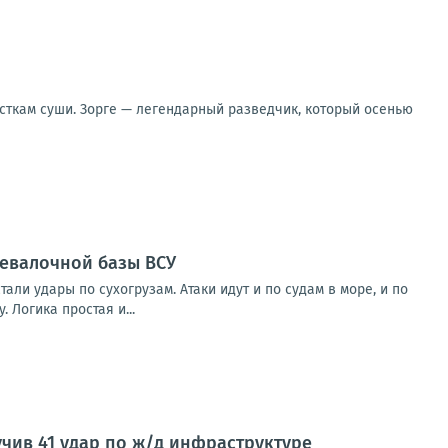
ткам суши. Зорге — легендарный разведчик, который осенью
ревалочной базы ВСУ
и удары по сухогрузам. Атаки идут и по судам в море, и по
 Логика простая и...
учив 41 удар по ж/д инфраструктуре