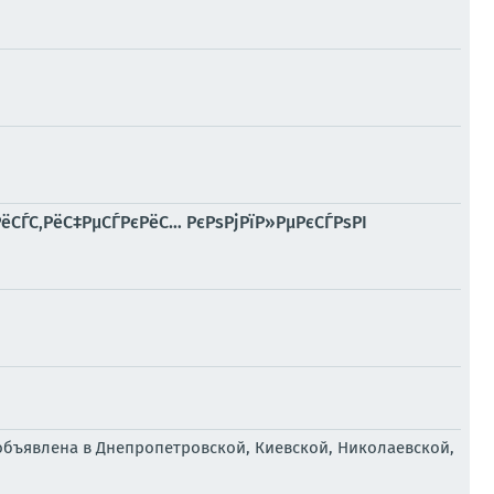
ёСЃС‚РёС‡РµСЃРєРёС… РєРѕРјРїР»РµРєСЃРѕРІ
объявлена в Днепропетровской, Киевской, Николаевской,