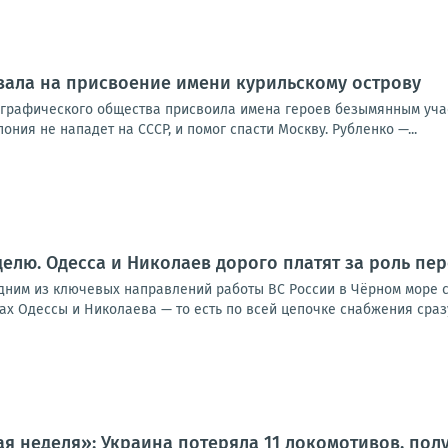
вала на присвоение имени курильскому острову
ографического общества присвоила имена героев безымянным учас
пония не нападет на СССР, и помог спасти Москву. Рубленко —...
еделю. Одесса и Николаев дорого платят за роль пе
им из ключевых направлений работы ВС России в Чёрном море стал
тах Одессы и Николаева — то есть по всей цепочке снабжения сразу.
я неделя»: Украина потеряла 11 локомотивов, пол