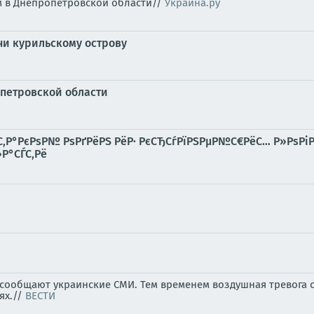
м в Днепропетровской области//
Украина.ру
ни курильскому острову
петровской области
С‚Р°РєРѕР№ РѕРґРёРЅ РёР· РєСЂСѓРїРЅРµР№С€РёС… Р»РѕРіР
Р°СЃС‚Рё
, сообщают украинские СМИ. Тем временем воздушная тревога 
ях.//
ВЕСТИ