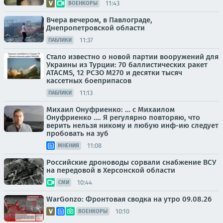
11:43
ВОЕНКОРЫ
Вчера вечером, в Павлограде,
Днепропетровской области
11:37
ПАБЛИКИ
Стало известно о новой партии вооружений для
Украины из Турции: 70 баллистических ракет
ATACMS, 12 РСЗО M270 и десятки тысяч
кассетных боеприпасов
11:13
ПАБЛИКИ
Михаил Онуфриенко: … с Михаилом
Онуфриенко …. Я регулярно повторяю, что
верить нельзя никому и любую инф-ию следует
пробовать на зуб
11:08
МНЕНИЯ
Российские дроноводы сорвали снабжение ВСУ
на передовой в Херсонской области
10:44
СМИ
WarGonzo: Фронтовая сводка на утро 09.08.26
10:10
ВОЕНКОРЫ