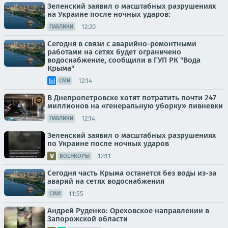
Зеленский заявил о масштабных разрушениях
на Украине после ночных ударов:
12:20
ПАБЛИКИ
Сегодня в связи с аварийно-ремонтными
работами на сетях будет ограничено
водоснабжение, сообщили в ГУП РК "Вода
Крыма"
12:14
СМИ
В Днепропетровске хотят потратить почти 247
миллионов на «генеральную уборку» ливневки
12:14
ПАБЛИКИ
Зеленский заявил о масштабных разрушениях
по Украине после ночных ударов
12:11
ВОЕНКОРЫ
Сегодня часть Крыма останется без воды из-за
аварий на сетях водоснабжения
11:55
СМИ
Андрей Руденко: Ореховское направлении в
Запорожской области