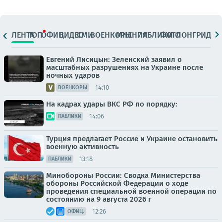
ЛЕНТА
ТОП
ОФИЦ.
ВИДЕО
СМИ
ВОЕНКОРЫ
МНЕНИЯ
ПАБЛИКИ
ФОТО
ЛОНГРИДЫ
Евгений Лисицын: Зеленский заявил о
масштабных разрушениях на Украине после
ночных ударов
14:10
ВОЕНКОРЫ
На кадрах удары ВКС РФ по порядку:
14:06
ПАБЛИКИ
Турция предлагает Россие и Украине остановить
военную активность
13:18
ПАБЛИКИ
Минобороны России: Сводка Министерства
обороны Российской Федерации о ходе
проведения специальной военной операции по
состоянию на 9 августа 2026 г
12:26
ОФИЦ.