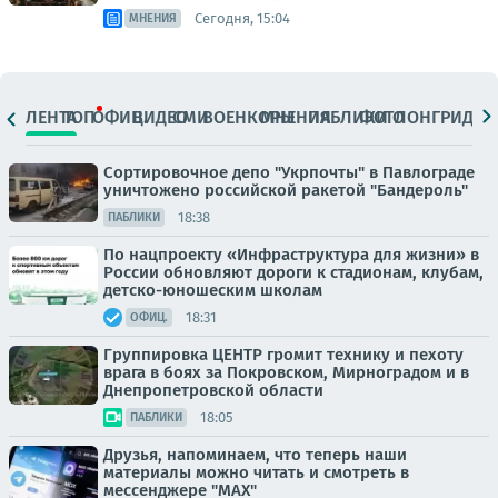
Сегодня, 15:04
МНЕНИЯ
ЛЕНТА
ТОП
ОФИЦ.
ВИДЕО
СМИ
ВОЕНКОРЫ
МНЕНИЯ
ПАБЛИКИ
ФОТО
ЛОНГРИДЫ
Сортировочное депо "Укрпочты" в Павлограде
уничтожено российской ракетой "Бандероль"
18:38
ПАБЛИКИ
По нацпроекту «Инфраструктура для жизни» в
России обновляют дороги к стадионам, клубам,
детско-юношеским школам
18:31
ОФИЦ.
Группировка ЦЕНТР громит технику и пехоту
врага в боях за Покровском, Мирноградом и в
Днепропетровской области
18:05
ПАБЛИКИ
Друзья, напоминаем, что теперь наши
материалы можно читать и смотреть в
мессенджере "МАХ"