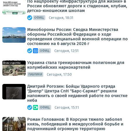
По нацпроекту «Инфраструктура для жизни» в
России обновляют дороги к стадионам, клубам,
детско-юношеским школам
Сегодня, 18:31
ОФИЦ.
Минобороны России: Сводка Министерства
обороны Российской Федерации о ходе
проведения специальной военной операции по
состоянию на 6 августа 2026 г
Сегодня, 12:51
ОФИЦ.
Украина стала тренировочным полигоном для
колумбийских наркокартелей
Сегодня, 17:50
ПАБЛИКИ
Дмитрий Рогозин: Бойцы Ударного отряда
"Днепр" Центра СпН "Барс-Сармат" решили
напомнить о своей недавней работе по очистке
неба
Сегодня, 15:11
ОФИЦ.
Роман Голованов: В Корсуни тяжело заболел
князь, победивший в междоусобной борьбе и
подчинивший огромную территорию