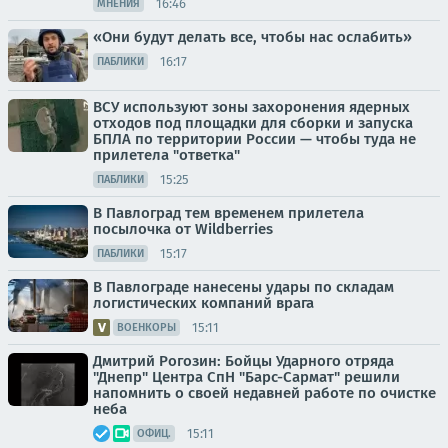
16:46
МНЕНИЯ
«Они будут делать все, чтобы нас ослабить»
16:17
ПАБЛИКИ
ВСУ используют зоны захоронения ядерных
отходов под площадки для сборки и запуска
БПЛА по территории России — чтобы туда не
прилетела "ответка"
15:25
ПАБЛИКИ
В Павлоград тем временем прилетела
посылочка от Wildberries
15:17
ПАБЛИКИ
В Павлограде нанесены удары по складам
логистических компаний врага
15:11
ВОЕНКОРЫ
Дмитрий Рогозин: Бойцы Ударного отряда
"Днепр" Центра СпН "Барс-Сармат" решили
напомнить о своей недавней работе по очистке
неба
15:11
ОФИЦ.