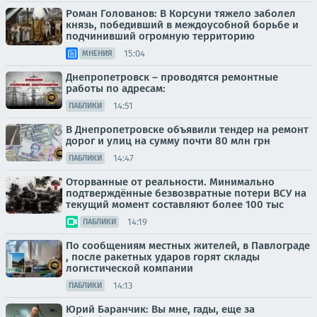
Роман Голованов: В Корсуни тяжело заболел
князь, победивший в междоусобной борьбе и
подчинивший огромную территорию
15:04
МНЕНИЯ
Днепропетровск – проводятся ремонтные
работы по адресам:
14:51
ПАБЛИКИ
В Днепропетровске объявили тендер на ремонт
дорог и улиц на сумму почти 80 млн грн
14:47
ПАБЛИКИ
Оторванные от реальности. Минимально
подтверждённые безвозвратные потери ВСУ на
текущий момент составляют более 100 тыс
14:19
ПАБЛИКИ
По сообщениям местных жителей, в Павлограде
, после ракетных ударов горят склады
логистической компании
14:13
ПАБЛИКИ
Юрий Баранчик: Вы мне, гады, еще за