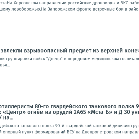
устаНа Херсонском направлении российские дроноводы и ВКС работ
ашему левобережью.На Запорожском фронте встречные бои в районе
5
извлекли взрывоопасный предмет из верхней коне
и группировки войск "Днепр" в передовом медицинском госпитале
ья...
ртиллеристы 80-го гвардейского танкового полка 
 «Центр» огнём из орудий 2А65 «Мста-Б» и Д-30 
на...
дейского танкового полка 90-й гвардейской танковой дивизии гру
 опорный пункт формирований ВСУ на Днепропетровском направл