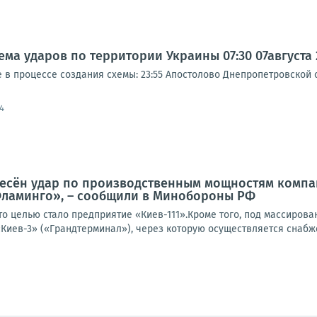
а ударов по территории Украины 07:30 07августа 20
 процессе создания схемы: 23:55 Апостолово Днепропетровской об
4
есён удар по производственным мощностям компани
Фламинго», – сообщили в Минобороны РФ
то целью стало предприятие «Киев-111».Кроме того, под массиров
Киев-3» («Грандтерминал»), через которую осуществляется снабже