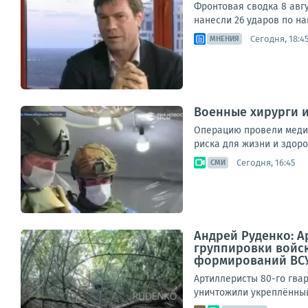
Фронтовая сводка 8 авг
нанесли 26 ударов по н
Сегодня, 18:4
МНЕНИЯ
Военные хирурги 
Операцию провели медик
риска для жизни и здоров
Сегодня, 16:45
СМИ
Андрей Руденко: А
группировки войск
формирований ВСУ 
Артиллеристы 80-го гвар
уничтожили укреплённый