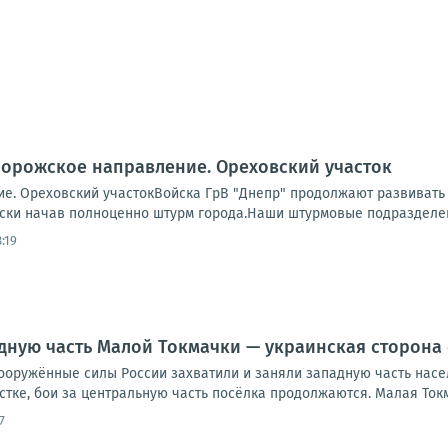
порожское направление. Ореховский участок
е. Ореховский участокВойска ГрВ "Днепр" продолжают развивать 
ски начав полноценно штурм города.Наши штурмовые подразделени
:19
дную часть Малой Токмачки — украинская сторона 
ооружённые силы России захватили и заняли западную часть насе
стке, бои за центральную часть посёлка продолжаются. Малая Токма
7