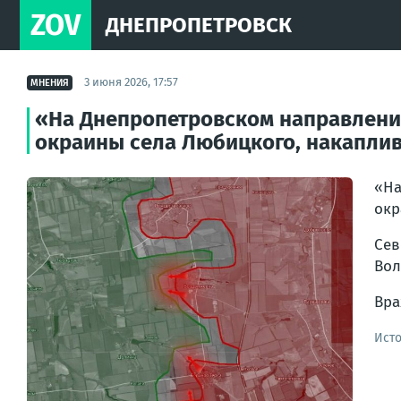
ZOV
ДНЕПРОПЕТРОВСК
3 июня 2026, 17:57
МНЕНИЯ
«На Днепропетровском направлении
окраины села Любицкого, накаплив
«На
окр
Сев
Вол
Вра
Ист