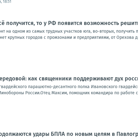
, 18:51
сё получится, то у РФ появится возможность решит
нт на одном из самых трудных участков юга, во-вторых, получить
 нет крупных городов с промзонами и предприятиями, от Орехова д
ередовой: как священники поддерживают дух рос
 гвардейского парашютно-десантного полка Ивановского гвардей
 Минобороны России.Отец Максим, помощник командира по работе с
родолжаются удары БПЛА по новым целям в Павлог