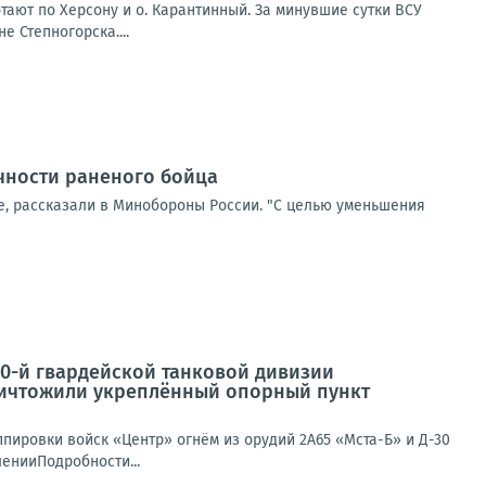
ают по Херсону и о. Карантинный. За минувшие сутки ВСУ
 Степногорска....
чности раненого бойца
, рассказали в Минобороны России. "С целью уменьшения
90-й гвардейской танковой дивизии
уничтожили укреплённый опорный пункт
ппировки войск «Центр» огнём из орудий 2А65 «Мста-Б» и Д-30
енииПодробности...