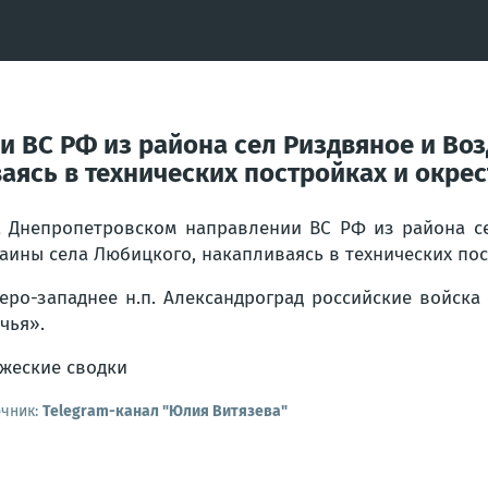
 ВС РФ из района сел Риздвяное и Во
аясь в технических постройках и окре
 Днепропетровском направлении ВС РФ из района с
аины села Любицкого, накапливаясь в технических пос
еро-западнее н.п. Александроград российские войск
чья».
жеские сводки
очник:
Telegram-канал "Юлия Витязева"