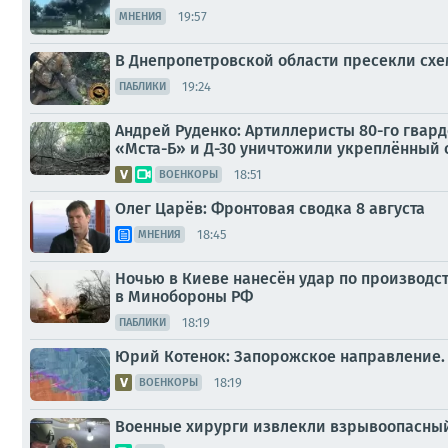
19:57
МНЕНИЯ
В Днепропетровской области пресекли схем
19:24
ПАБЛИКИ
Андрей Руденко: Артиллеристы 80-го гвар
«Мста-Б» и Д-30 уничтожили укреплённый 
18:51
ВОЕНКОРЫ
Олег Царёв: Фронтовая сводка 8 августа
18:45
МНЕНИЯ
Ночью в Киеве нанесён удар по производс
в Минобороны РФ
18:19
ПАБЛИКИ
Юрий Котенок: Запорожское направление.
18:19
ВОЕНКОРЫ
Военные хирурги извлекли взрывоопасный