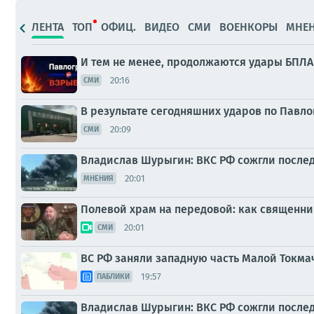
ЛЕНТА
ТОП
ОФИЦ.
ВИДЕО
СМИ
ВОЕНКОРЫ
МНЕ
И тем не менее, продолжаются удары БПЛА
20:16
СМИ
В результате сегодняшних ударов по Павл
20:09
СМИ
Владислав Шурыгин: ВКС РФ сожгли послед
20:01
МНЕНИЯ
Полевой храм на передовой: как священн
20:01
СМИ
ВС РФ заняли западную часть Малой Токма
19:57
ПАБЛИКИ
Владислав Шурыгин: ВКС РФ сожгли послед