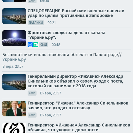
05:30
СМИ
СПЕЦОПЕРАЦИЯ Российские военные нанесли
удар по целям противника в Запорожье
02:21
ПАБЛИКИ
Фронтовая сводка за день от канала
"Украина.ру":
00:18
СМИ
Беспилотники вновь атаковали объекты в Павлограде//
Украина.ру
Вчера, 23:57
Генеральный директор «ИжАвиа» Александр
Синельников объявил о своем уходе с поста,
который он занимал с 2018 года
Вчера, 23:57
СМИ
Гендиректор "Ижавиа" Александр Синельников
заявил, что уходит в отставку
Вчера, 23:57
СМИ
Гендиректор «Ижавиа» Александр Синельников
объявил, что уходит с должности