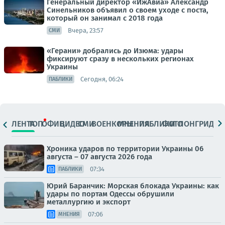
Генеральный директор «ИжАвиа» Александр
Синельников объявил о своем уходе с поста,
который он занимал с 2018 года
Вчера, 23:57
СМИ
«Герани» добрались до Изюма: удары
фиксируют сразу в нескольких регионах
Украины
Сегодня, 06:24
ПАБЛИКИ
ЛЕНТА
ТОП
ОФИЦ.
ВИДЕО
СМИ
ВОЕНКОРЫ
МНЕНИЯ
ПАБЛИКИ
ФОТО
ЛОНГРИДЫ
Хроника ударов по территории Украины 06
августа – 07 августа 2026 года
07:34
ПАБЛИКИ
Юрий Баранчик: Морская блокада Украины: как
удары по портам Одессы обрушили
металлургию и экспорт
07:06
МНЕНИЯ