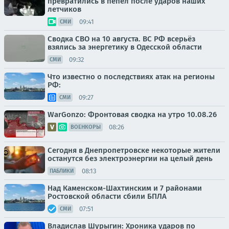
превратились в пепел после ударов наших
летчиков
09:41
СМИ
Сводка СВО на 10 августа. ВС РФ всерьёз
взялись за энергетику в Одесской области
09:32
СМИ
Что известно о последствиях атак на регионы
РФ:
09:27
СМИ
WarGonzo: Фронтовая сводка на утро 10.08.26
08:26
ВОЕНКОРЫ
Сегодня в Днепропетровске некоторые жители
останутся без электроэнергии на целый день
08:13
ПАБЛИКИ
Над Каменском-Шахтинским и 7 районами
Ростовской области сбили БПЛА
07:51
СМИ
Владислав Шурыгин: Хроника ударов по