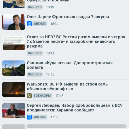
Ормузского пролива
18:19
ПАБЛИКИ
Олег Царёв: Фронтовая сводка 7 августа
18:14
МНЕНИЯ
Ответ за НПЗ? ВС России разом вывели из строя
7 объектов нефте- и газодобычи киевского
режима
18:13
ПАБЛИКИ
Станция «Кудашевка». Днепропетровская
область
17:45
ПАБЛИКИ
WarGonzo: ВС РФ вывели из строя семь
объектов «Укрнафты»
17:45
ВОЕНКОРЫ
Сергей Лебедев: Набор «добровольцев» в ВСУ
продвигается: Харьков сообщает
17:38
МНЕНИЯ