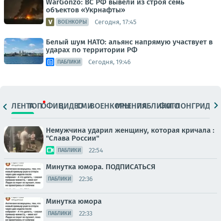
WarGonzo: ВС РФ вывели из строя семь
объектов «Укрнафты»
Сегодня, 17:45
ВОЕНКОРЫ
Белый шум НАТО: альянс напрямую участвует в
ударах по территории РФ
Сегодня, 19:46
ПАБЛИКИ
ЛЕНТА
ТОП
ОФИЦ.
ВИДЕО
СМИ
ВОЕНКОРЫ
МНЕНИЯ
ПАБЛИКИ
ФОТО
ЛОНГРИДЫ
Немужчина ударил женщину, которая кричала :
"Слава России"
22:54
ПАБЛИКИ
Минутка юмора. ПОДПИСАТЬСЯ
22:36
ПАБЛИКИ
Минутка юмора
22:33
ПАБЛИКИ