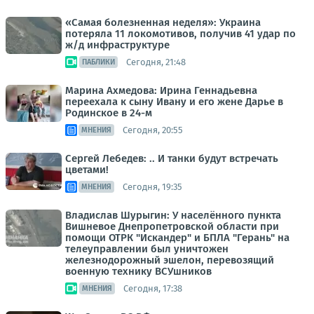
«Самая болезненная неделя»: Украина
потеряла 11 локомотивов, получив 41 удар по
ж/д инфраструктуре
Сегодня, 21:48
ПАБЛИКИ
Марина Ахмедова: Ирина Геннадьевна
переехала к сыну Ивану и его жене Дарье в
Родинское в 24-м
Сегодня, 20:55
МНЕНИЯ
Сергей Лебедев: .. И танки будут встречать
цветами!
Сегодня, 19:35
МНЕНИЯ
Владислав Шурыгин: У населённого пункта
Вишневое Днепропетровской области при
помощи ОТРК "Искандер" и БПЛА "Герань" на
телеуправлении был уничтожен
железнодорожный эшелон, перевозящий
военную технику ВСУшников
Сегодня, 17:38
МНЕНИЯ