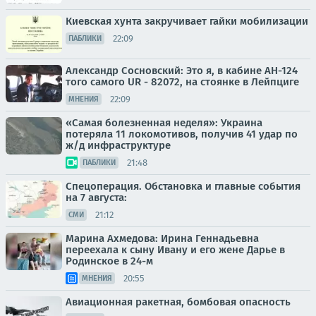
Киевская хунта закручивает гайки мобилизации
22:09
ПАБЛИКИ
Александр Сосновский: Это я, в кабине АН-124
того самого UR - 82072, на стоянке в Лейпциге
22:09
МНЕНИЯ
«Самая болезненная неделя»: Украина
потеряла 11 локомотивов, получив 41 удар по
ж/д инфраструктуре
21:48
ПАБЛИКИ
Спецоперация. Обстановка и главные события
на 7 августа:
21:12
СМИ
Марина Ахмедова: Ирина Геннадьевна
переехала к сыну Ивану и его жене Дарье в
Родинское в 24-м
20:55
МНЕНИЯ
Авиационная ракетная, бомбовая опасность