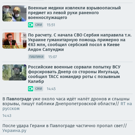
Военные медики извлекли взрывоопасный
предмет из левой руки раненого
военнослужащего
15:51
СМИ
По расчету. С начала СВО Сербия направила т.н.
Украине гуманитарную помощь примерно на
€63 млн, сообщил сербский посол в Киеве
Андон Сапунджи
15:07
ПАБЛИКИ
Российские военные сорвали попытку ВСУ
форсировать Днепр со стороны Ингульца,
сообщил ТАСС командир роты с позывным
Калибр
14:45
СМИ
В
Павлограде
уже около часа идёт налёт дронов и слышны
взрывы, пишут паблики Днепропетровской области//
RT на
русском
14:43
После удара Герани в Павлограде частично пропал свет//
Украина.ру