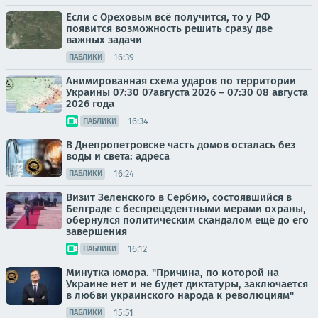
Если с Ореховым всё получится, то у РФ
появится возможность решить сразу две
важных задачи
16:39
ПАБЛИКИ
Анимированная схема ударов по территории
Украины 07:30 07августа 2026 – 07:30 08 августа
2026 года
16:34
ПАБЛИКИ
В Днепропетровске часть домов осталась без
воды и света: адреса
16:24
ПАБЛИКИ
Визит Зеленского в Сербию, состоявшийся в
Белграде с беспрецедентными мерами охраны,
обернулся политическим скандалом ещё до его
завершения
16:12
ПАБЛИКИ
Минутка юмора. "Причина, по которой на
Украине нет и не будет диктатуры, заключается
в любви украинского народа к революциям"
15:51
ПАБЛИКИ