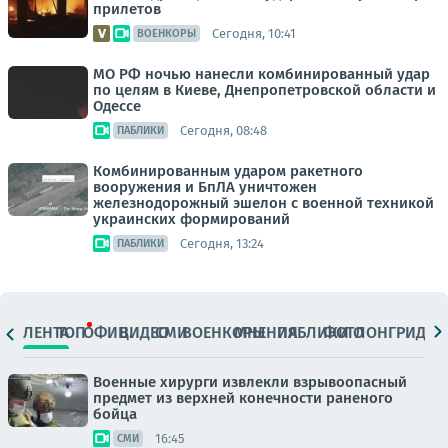
прилетов
Сегодня, 10:41
ВОЕНКОРЫ
МО РФ ночью нанесли комбинированный удар
по целям в Киеве, Днепропетровской области и
Одессе
Сегодня, 08:48
ПАБЛИКИ
Комбинированным ударом ракетного
вооружения и БпЛА уничтожен
железнодорожный эшелон с военной техникой
украинских формирований
Сегодня, 13:24
ПАБЛИКИ
ЛЕНТА
ТОП
ОФИЦ.
ВИДЕО
СМИ
ВОЕНКОРЫ
МНЕНИЯ
ПАБЛИКИ
ФОТО
ЛОНГРИДЫ
Военные хирурги извлекли взрывоопасный
предмет из верхней конечности раненого
бойца
16:45
СМИ