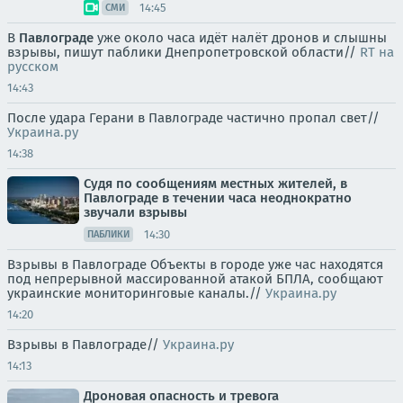
14:45
СМИ
В
Павлограде
уже около часа идёт налёт дронов и слышны
взрывы, пишут паблики Днепропетровской области//
RT на
русском
14:43
После удара Герани в Павлограде частично пропал свет//
Украина.ру
14:38
Судя по сообщениям местных жителей, в
Павлограде в течении часа неоднократно
звучали взрывы
14:30
ПАБЛИКИ
Взрывы в Павлограде Объекты в городе уже час находятся
под непрерывной массированной атакой БПЛА, сообщают
украинские мониторинговые каналы.//
Украина.ру
14:20
Взрывы в Павлограде//
Украина.ру
14:13
Дроновая опасность и тревога