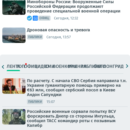
Минобороны России: Вооруженные Силы
Российской Федерации продолжают
проведение специальной военной операции
Сегодня, 12:32
ОФИЦ.
Дроновая опасность и тревога
Сегодня, 13:57
ПАБЛИКИ
ЛЕНТА
ТОП
ОФИЦ.
ВИДЕО
СМИ
ВОЕНКОРЫ
МНЕНИЯ
ПАБЛИКИ
ФОТО
ЛОНГРИДЫ
По расчету. С начала СВО Сербия направила т.н.
Украине гуманитарную помощь примерно на
€63 млн, сообщил сербский посол в Киеве
Андон Сапунджи
15:07
ПАБЛИКИ
Российские военные сорвали попытку ВСУ
форсировать Днепр со стороны Ингульца,
сообщил ТАСС командир роты с позывным
Калибр