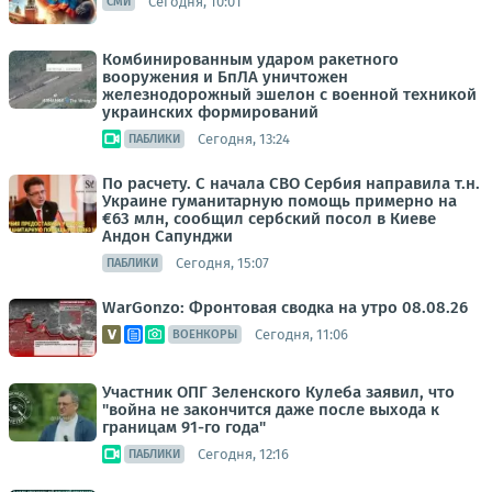
Сегодня, 10:01
СМИ
Комбинированным ударом ракетного
вооружения и БпЛА уничтожен
железнодорожный эшелон с военной техникой
украинских формирований
Сегодня, 13:24
ПАБЛИКИ
По расчету. С начала СВО Сербия направила т.н.
Украине гуманитарную помощь примерно на
€63 млн, сообщил сербский посол в Киеве
Андон Сапунджи
Сегодня, 15:07
ПАБЛИКИ
WarGonzo: Фронтовая сводка на утро 08.08.26
Сегодня, 11:06
ВОЕНКОРЫ
Участник ОПГ Зеленского Кулеба заявил, что
"война не закончится даже после выхода к
границам 91-го года"
Сегодня, 12:16
ПАБЛИКИ