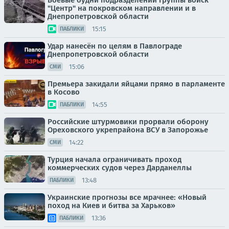
Боевые будни подразделений группы войск
"Центр" на покровском направлении и в
Днепропетровской области
15:15
ПАБЛИКИ
Удар нанесён по целям в Павлограде
Днепропетровской области
15:06
СМИ
Премьера закидали яйцами прямо в парламенте
в Косово
14:55
ПАБЛИКИ
Российские штурмовики прорвали оборону
Ореховского укрепрайона ВСУ в Запорожье
14:22
СМИ
Турция начала ограничивать проход
коммерческих судов через Дарданеллы
13:48
ПАБЛИКИ
Украинские прогнозы все мрачнее: «Новый
поход на Киев и битва за Харьков»
13:36
ПАБЛИКИ