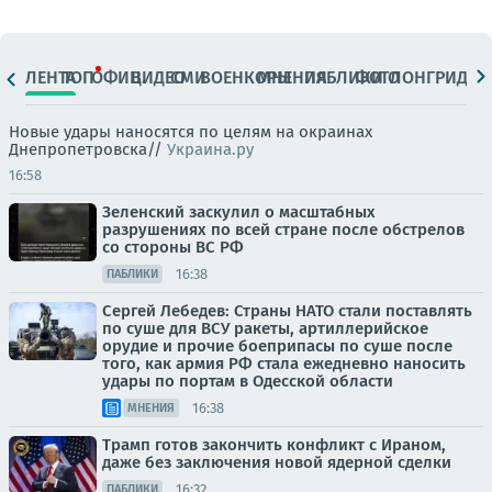
ЛЕНТА
ТОП
ОФИЦ.
ВИДЕО
СМИ
ВОЕНКОРЫ
МНЕНИЯ
ПАБЛИКИ
ФОТО
ЛОНГРИДЫ
Новые удары наносятся по целям на окраинах
Днепропетровска//
Украина.ру
16:58
Зеленский заскулил о масштабных
разрушениях по всей стране после обстрелов
со стороны ВС РФ
16:38
ПАБЛИКИ
Сергей Лебедев: Страны НАТО стали поставлять
по суше для ВСУ ракеты, артиллерийское
орудие и прочие боеприпасы по суше после
того, как армия РФ стала ежедневно наносить
удары по портам в Одесской области
16:38
МНЕНИЯ
Трамп готов закончить конфликт с Ираном,
даже без заключения новой ядерной сделки
16:32
ПАБЛИКИ