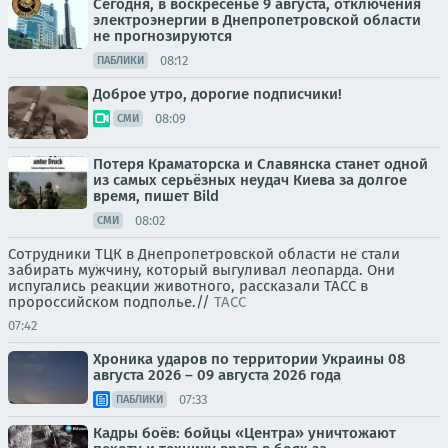
Сегодня, в воскресенье 9 августа, отключения
электроэнергии в Днепропетровской области
не прогнозируются
08:12
ПАБЛИКИ
Доброе утро, дорогие подписчики!
08:09
СМИ
Потеря Краматорска и Славянска станет одной
из самых серьёзных неудач Киева за долгое
время, пишет Bild
08:02
СМИ
Сотрудники ТЦК в Днепропетровской области не стали
забирать мужчину, который выгуливал леопарда. Они
испугались реакции животного, рассказали ТАСС в
пророссийском подполье.//
ТАСС
07:42
Хроника ударов по территории Украины 08
августа 2026 – 09 августа 2026 года
07:33
ПАБЛИКИ
Кадры боёв: бойцы «Центра» уничтожают