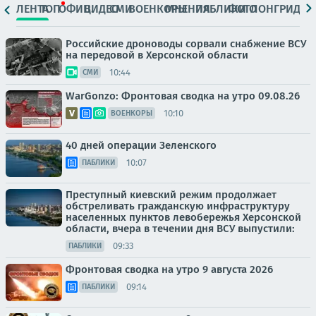
ЛЕНТА
ТОП
ОФИЦ.
ВИДЕО
СМИ
ВОЕНКОРЫ
МНЕНИЯ
ПАБЛИКИ
ФОТО
ЛОНГРИДЫ
Российские дроноводы сорвали снабжение ВСУ
на передовой в Херсонской области
10:44
СМИ
WarGonzo: Фронтовая сводка на утро 09.08.26
10:10
ВОЕНКОРЫ
40 дней операции Зеленского
10:07
ПАБЛИКИ
Преступный киевский режим продолжает
обстреливать гражданскую инфраструктуру
населенных пунктов левобережья Херсонской
области, вчера в течении дня ВСУ выпустили:
09:33
ПАБЛИКИ
Фронтовая сводка на утро 9 августа 2026
09:14
ПАБЛИКИ