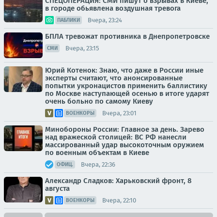
СПЕЦОПЕРАЦИЯ: СМИ пишут о взрывах в Киеве,
в городе обьявлена воздушная тревога
Вчера, 23:24
ПАБЛИКИ
БПЛА тревожат противника в Днепропетровске
Вчера, 23:15
СМИ
Юрий Котенок: Знаю, что даже в России иные
эксперты считают, что анонсированные
попытки укронацистов применить баллистику
по Москве наступающей осенью в итоге ударят
очень больно по самому Киеву
Вчера, 23:01
ВОЕНКОРЫ
Минобороны России: Главное за день. Зарево
над вражеской столицей: ВС РФ нанесли
массированный удар высокоточным оружием
по военным объектам в Киеве
Вчера, 22:36
ОФИЦ.
Александр Сладков: Харьковский фронт, 8
августа
Вчера, 22:10
ВОЕНКОРЫ