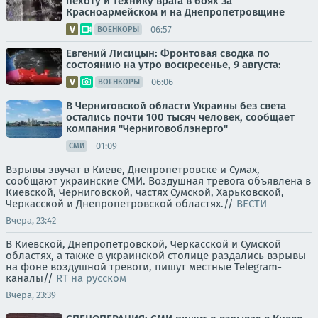
пехоту и технику врага в боях за
Красноармейском и на Днепропетровщине
06:57
ВОЕНКОРЫ
Евгений Лисицын: Фронтовая сводка по
состоянию на утро воскресенье, 9 августа:
06:06
ВОЕНКОРЫ
В Черниговской области Украины без света
остались почти 100 тысяч человек, сообщает
компания "Черниговоблэнерго"
01:09
СМИ
Взрывы звучат в Киеве, Днепропетровске и Сумах,
сообщают украинские СМИ. Воздушная тревога объявлена в
Киевской, Черниговской, частях Сумской, Харьковской,
Черкасской и Днепропетровской областях.//
ВЕСТИ
Вчера, 23:42
В Киевской, Днепропетровской, Черкасской и Сумской
областях, а также в украинской столице раздались взрывы
на фоне воздушной тревоги, пишут местные Telegram-
каналы//
RT на русском
Вчера, 23:39