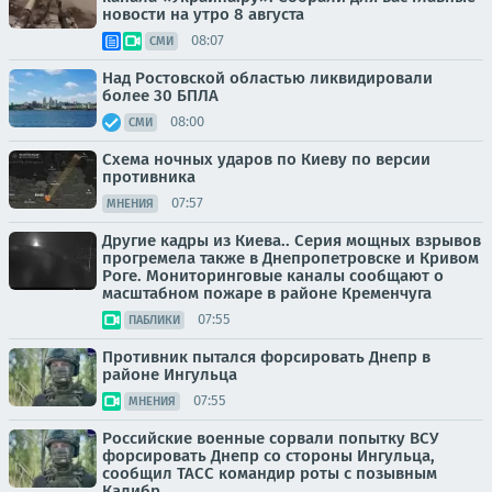
новости на утро 8 августа
08:07
СМИ
Над Ростовской областью ликвидировали
более 30 БПЛА
08:00
СМИ
Схема ночных ударов по Киеву по версии
противника
07:57
МНЕНИЯ
Другие кадры из Киева.. Серия мощных взрывов
прогремела также в Днепропетровске и Кривом
Роге. Мониторинговые каналы сообщают о
масштабном пожаре в районе Кременчуга
07:55
ПАБЛИКИ
Противник пытался форсировать Днепр в
районе Ингульца
07:55
МНЕНИЯ
Российские военные сорвали попытку ВСУ
форсировать Днепр со стороны Ингульца,
сообщил ТАСС командир роты с позывным
Калибр