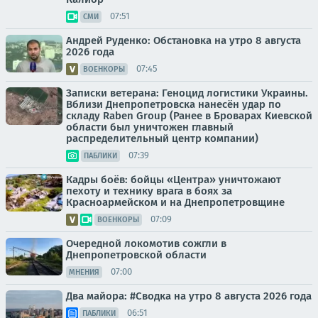
07:51
СМИ
Андрей Руденко: Обстановка на утро 8 августа
2026 года
07:45
ВОЕНКОРЫ
Записки ветерана: Геноцид логистики Украины.
Вблизи Днепропетровска нанесён удар по
складу Raben Group (Ранее в Броварах Киевской
области был уничтожен главный
распределительный центр компании)
07:39
ПАБЛИКИ
Кадры боёв: бойцы «Центра» уничтожают
пехоту и технику врага в боях за
Красноармейском и на Днепропетровщине
07:09
ВОЕНКОРЫ
Очередной локомотив сожгли в
Днепропетровской области
07:00
МНЕНИЯ
Два майора: #Сводка на утро 8 августа 2026 года
06:51
ПАБЛИКИ