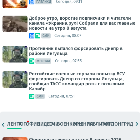
Сегодня, 09:11
ПАБЛИКИ
Доброе утро, дорогие подписчики и читатели
канала «Украина.ру»! Собрали для вас главные
новости на утро 8 августа
Сегодня, 08:07
СМИ
Противник пытался форсировать Днепр в
районе Ингульца
Сегодня, 07:55
МНЕНИЯ
Российские военные сорвали попытку ВСУ
форсировать Днепр со стороны Ингульца,
сообщил ТАСС командир роты с позывным
Калибр
Сегодня, 07:51
СМИ
ЛЕНТА
ТОП
ОФИЦ.
ВИДЕО
СМИ
ВОЕНКОРЫ
МНЕНИЯ
ПАБЛИКИ
ФОТО
ЛОНГРИДЫ
Фронтовая сводка на утро 8 августа 2026