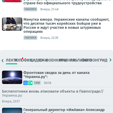
стране без официального трудоустройства
Вчера, 21:48
ПАБЛИКИ
Минутка юмора. Украинские каналы сообщают,
что десятки тысяч корейских бойцов уже в
России и ждут участия в новых штурмовых
операциях
Вчера, 22:39
ПАБЛИКИ
ЛЕНТА
ТОП
ОФИЦ.
ВИДЕО
СМИ
ВОЕНКОРЫ
МНЕНИЯ
ПАБЛИКИ
ФОТО
ЛОНГРИДЫ
Фронтовая сводка за день от канала
"Украина.ру":
00:18
СМИ
Беспилотники вновь атаковали объекты в Павлограде//
Украина.ру
Вчера, 23:57
Генеральный директор «ИжАвиа» Александр