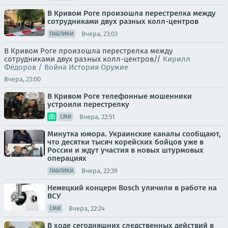
В Кривом Роге произошла перестрелка между
сотрудниками двух разных колл-центров
Вчера, 23:03
ПАБЛИКИ
В Кривом Роге произошла перестрелка между
сотрудниками двух разных колл-центров//
Кирилл
Фёдоров / Война История Оружие
Вчера, 23:00
В Кривом Роге телефонные мошенники
устроили перестрелку
Вчера, 22:51
СМИ
Минутка юмора. Украинские каналы сообщают,
что десятки тысяч корейских бойцов уже в
России и ждут участия в новых штурмовых
операциях
Вчера, 22:39
ПАБЛИКИ
Немецкий концерн Bosch уличили в работе на
ВСУ
Вчера, 22:24
СМИ
В ходе сегодняшних следственных действий в