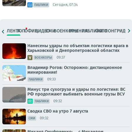
Сегодня, 07:34
ПАБЛИКИ
ЛЕНТА
ТОП
ОФИЦ.
ВИДЕО
СМИ
ВОЕНКОРЫ
МНЕНИЯ
ПАБЛИКИ
ФОТО
ЛОНГРИДЫ
Нанесены удары по объектам логистики врага в
Харьковской и Днепропетровской областях
09:37
ВОЕНКОРЫ
Владимир Рогов: Осторожно: дистанционное
минирование!
09:33
ПАБЛИКИ
Минус три сухогруза и удары по логистике: ВС
РФ продолжают выбивать военные грузы ВСУ
09:32
ПАБЛИКИ
Сводка СВО на утро 7 августа
09:32
СМИ
Михаил Онуфриенко: … с Михаилом