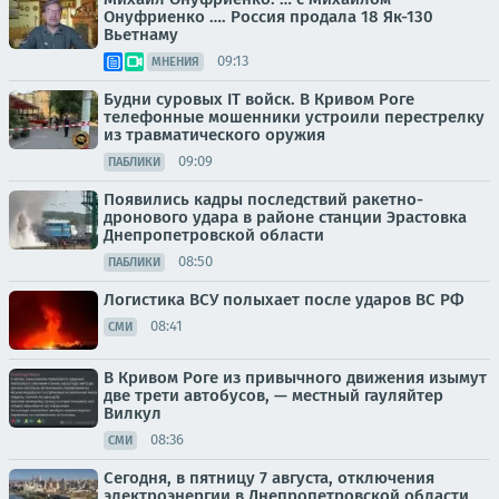
Онуфриенко …. Россия продала 18 Як-130
Вьетнаму
09:13
МНЕНИЯ
Будни суровых IT войск. В Кривом Роге
телефонные мошенники устроили перестрелку
из травматического оружия
09:09
ПАБЛИКИ
Появились кадры последствий ракетно-
дронового удара в районе станции Эрастовка
Днепропетровской области
08:50
ПАБЛИКИ
Логистика ВСУ полыхает после ударов ВС РФ
08:41
СМИ
В Кривом Роге из привычного движения изымут
две трети автобусов, — местный гауляйтер
Вилкул
08:36
СМИ
Сегодня, в пятницу 7 августа, отключения
электроэнергии в Днепропетровской области