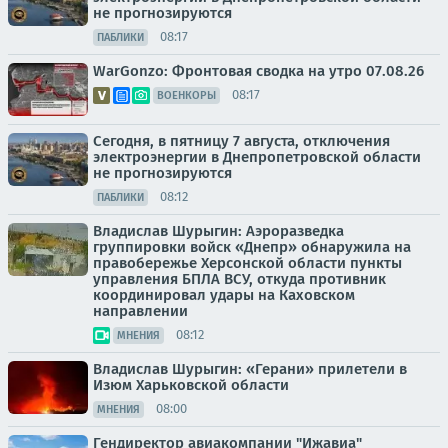
не прогнозируются
08:17
ПАБЛИКИ
WarGonzo: Фронтовая сводка на утро 07.08.26
08:17
ВОЕНКОРЫ
Сегодня, в пятницу 7 августа, отключения
электроэнергии в Днепропетровской области
не прогнозируются
08:12
ПАБЛИКИ
Владислав Шурыгин: Аэроразведка
группировки войск «Днепр» обнаружила на
правобережье Херсонской области пункты
управления БПЛА ВСУ, откуда противник
координировал удары на Каховском
направлении
08:12
МНЕНИЯ
Владислав Шурыгин: «Герани» прилетели в
Изюм Харьковской области
08:00
МНЕНИЯ
Гендиректор авиакомпании "Ижавиа"