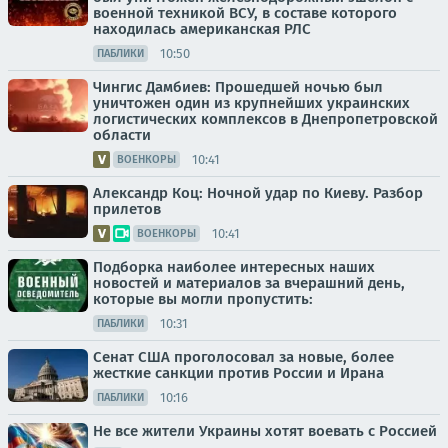
военной техникой ВСУ, в составе которого
находилась американская РЛС
10:50
ПАБЛИКИ
Чингис Дамбиев: Прошедшей ночью был
уничтожен один из крупнейших украинских
логистических комплексов в Днепропетровской
области
10:41
ВОЕНКОРЫ
Александр Коц: Ночной удар по Киеву. Разбор
прилетов
10:41
ВОЕНКОРЫ
Подборка наиболее интересных наших
новостей и материалов за вчерашний день,
которые вы могли пропустить:
10:31
ПАБЛИКИ
Сенат США проголосовал за новые, более
жесткие санкции против России и Ирана
10:16
ПАБЛИКИ
Не все жители Украины хотят воевать с Россией