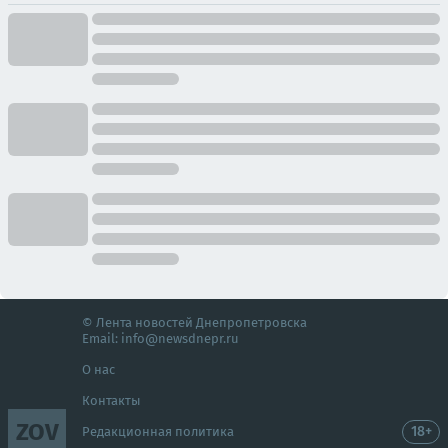
© Лента новостей Днепропетровска
Email:
info@newsdnepr.ru
О нас
Контакты
ZOV
18+
Редакционная политика