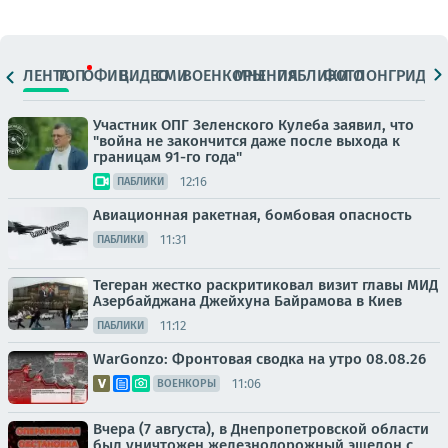
ЛЕНТА
ТОП
ОФИЦ.
ВИДЕО
СМИ
ВОЕНКОРЫ
МНЕНИЯ
ПАБЛИКИ
ФОТО
ЛОНГРИДЫ
Участник ОПГ Зеленского Кулеба заявил, что
"война не закончится даже после выхода к
границам 91-го года"
12:16
ПАБЛИКИ
Авиационная ракетная, бомбовая опасность
11:31
ПАБЛИКИ
Тегеран жестко раскритиковал визит главы МИД
Азербайджана Джейхуна Байрамова в Киев
11:12
ПАБЛИКИ
WarGonzo: Фронтовая сводка на утро 08.08.26
11:06
ВОЕНКОРЫ
Вчера (7 августа), в Днепропетровской области
был уничтожен железнодорожный эшелон с