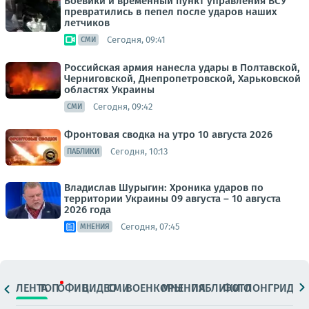
Боевики и временный пункт управления ВСУ
превратились в пепел после ударов наших
летчиков
Сегодня, 09:41
СМИ
Российская армия нанесла удары в Полтавской,
Черниговской, Днепропетровской, Харьковской
областях Украины
Сегодня, 09:42
СМИ
Фронтовая сводка на утро 10 августа 2026
Сегодня, 10:13
ПАБЛИКИ
Владислав Шурыгин: Хроника ударов по
территории Украины 09 августа – 10 августа
2026 года
Сегодня, 07:45
МНЕНИЯ
ЛЕНТА
ТОП
ОФИЦ.
ВИДЕО
СМИ
ВОЕНКОРЫ
МНЕНИЯ
ПАБЛИКИ
ФОТО
ЛОНГРИДЫ