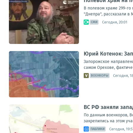
Полевой храм на п
В полевом храме 299-го
"Днепра", рассказали в
Сегодня, 20:01
СМИ
Юрий Котенок: За
Запорожское направлени
самом Орехове, фактиче
Сегодня, 18
ВОЕНКОРЫ
ВС РФ заняли запа
По данным военкоров, В
закрепились на этом уча
Сегодня, 19:5
ПАБЛИКИ