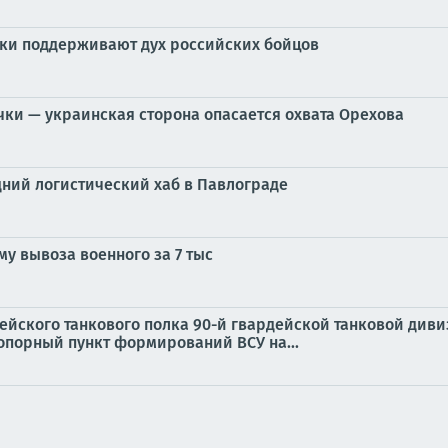
ики поддерживают дух российских бойцов
чки — украинская сторона опасается охвата Орехова
ний логистический хаб в Павлограде
у вывоза военного за 7 тыс
дейского танкового полка 90-й гвардейской танковой див
опорный пункт формирований ВСУ на...