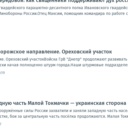
ередовой: как священники поддерживают дух рос
 гвардейского парашютно-десантного полка Ивановского гвардей
 Минобороны России.Отец Максим, помощник командира по работе с
порожское направление. Ореховский участок
е. Ореховский участокВойска ГрВ "Днепр" продолжают развивать 
ски начав полноценно штурм города.Наши штурмовые подразделени
:19
дную часть Малой Токмачки — украинская сторона 
ооружённые силы России захватили и заняли западную часть насе
стке, бои за центральную часть посёлка продолжаются. Малая Токма
7