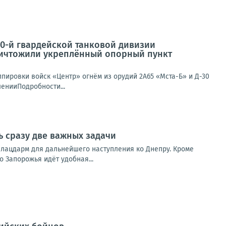
90-й гвардейской танковой дивизии
уничтожили укреплённый опорный пункт
ппировки войск «Центр» огнём из орудий 2А65 «Мста-Б» и Д-30
енииПодробности...
ь сразу две важных задачи
 плацдарм для дальнейшего наступления ко Днепру. Кроме
о Запорожья идёт удобная...