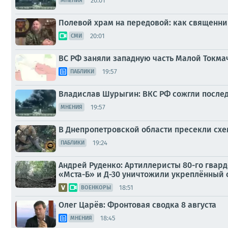
20:01
МНЕНИЯ
Полевой храм на передовой: как священн
20:01
СМИ
ВС РФ заняли западную часть Малой Токма
19:57
ПАБЛИКИ
Владислав Шурыгин: ВКС РФ сожгли послед
19:57
МНЕНИЯ
В Днепропетровской области пресекли схем
19:24
ПАБЛИКИ
Андрей Руденко: Артиллеристы 80-го гвар
«Мста-Б» и Д-30 уничтожили укреплённый 
18:51
ВОЕНКОРЫ
Олег Царёв: Фронтовая сводка 8 августа
18:45
МНЕНИЯ