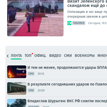
Визит Зеленского 
скандалом ещё до
Оппозиция и экс-вице-пр
очередным звеном в цеп
Сегодня, 16:1
ПАБЛИКИ
ЛЕНТА
ТОП
ОФИЦ.
ВИДЕО
СМИ
ВОЕНКОРЫ
МНЕ
И тем не менее, продолжаются удары БПЛА
20:16
СМИ
В результате сегодняшних ударов по Павл
20:09
СМИ
Владислав Шурыгин: ВКС РФ сожгли послед