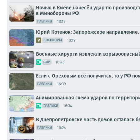
Ночью в Киеве нанесён удар по производс
в Минобороны РФ
18:19
ПАБЛИКИ
Юрий Котенок: Запорожское направление.
18:19
ВОЕНКОРЫ
Военные хирурги извлекли взрывоопасный
16:45
СМИ
Если с Ореховым всё получится, то у РФ п
16:39
ПАБЛИКИ
Анимированная схема ударов по территории 
16:34
ПАБЛИКИ
В Днепропетровске часть домов осталась бе
16:24
ПАБЛИКИ