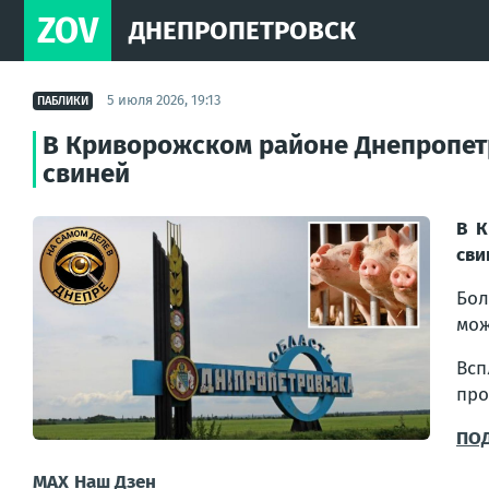
ZOV
ДНЕПРОПЕТРОВСК
5 июля 2026, 19:13
ПАБЛИКИ
В Криворожском районе Днепропет
свиней
В К
сви
Бол
мож
Вс
про
ПО
MAX
Наш Дзен