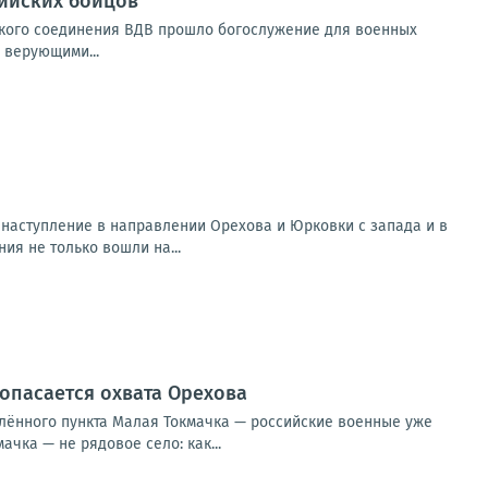
сийских бойцов
ского соединения ВДВ прошло богослужение для военных
 верующими...
наступление в направлении Орехова и Юрковки с запада и в
я не только вошли на...
опасается охвата Орехова
лённого пункта Малая Токмачка — российские военные уже
чка — не рядовое село: как...