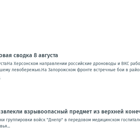
овая сводка 8 августа
устаНа Херсонском направлении российские дроноводы и ВКС работ
ашему левобережью.На Запорожском фронте встречные бои в районе
5
извлекли взрывоопасный предмет из верхней коне
и группировки войск "Днепр" в передовом медицинском госпитале
ья...