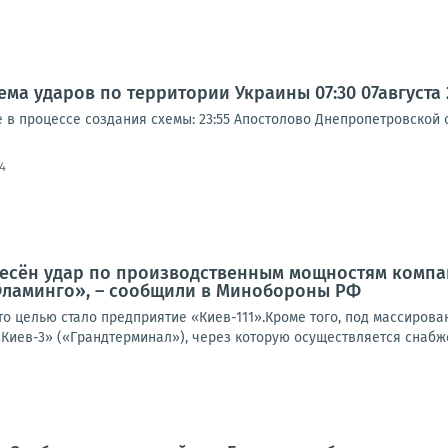
а ударов по территории Украины 07:30 07августа 20
 процессе создания схемы: 23:55 Апостолово Днепропетровской об
4
есён удар по производственным мощностям компани
Фламинго», – сообщили в Минобороны РФ
то целью стало предприятие «Киев-111».Кроме того, под массиров
Киев-3» («Грандтерминал»), через которую осуществляется снабже