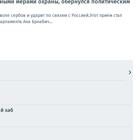
нтными мерами охраны, обернулся политическим
оле сербов и ударит по связям с Россией.Этот приём стал
арламента Ана Брнабич...
ий хаб