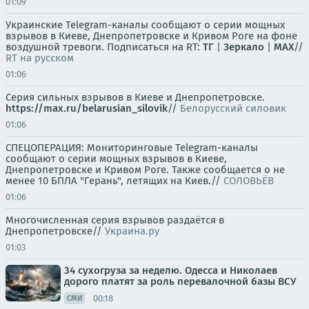
01:09
Украинские Telegram-каналы сообщают о серии мощных
взрывов в Киеве, Днепропетровске и Кривом Роге на фоне
воздушной тревоги. Подписаться на RT:
ТГ
|
Зеркало
|
MAX
//
RT на русском
01:06
Серия сильных взрывов в Киеве и Днепропетровске.
https://max.ru/belarusian_silovik
//
Белорусский силовик
01:06
СПЕЦОПЕРАЦИЯ: Мониторинговые Telegram-каналы
сообщают о серии мощных взрывов в Киеве,
Днепропетровске и Кривом Роге. Также сообщается о не
менее 10 БПЛА "Герань", летящих на Киев.//
СОЛОВЬЁВ
01:06
Многочисленная серия взрывов раздаётся в
Днепропетровске//
Украина.ру
01:03
34 сухогруза за неделю. Одесса и Николаев
дорого платят за роль перевалочной базы ВСУ
00:18
СМИ