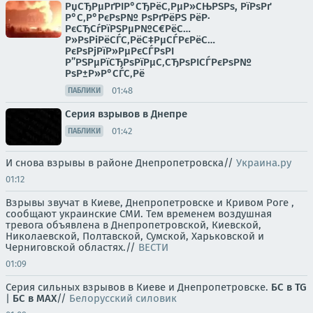
РџСЂРµРґРІР°СЂРёС‚РµР»СЊРЅРѕ, РїРѕРґ
Р°С‚Р°РєРѕР№ РѕРґРёРЅ РёР·
РєСЂСѓРїРЅРµР№С€РёС…
Р»РѕРіРёСЃС‚РёС‡РµСЃРєРёС…
РєРѕРјРїР»РµРєСЃРѕРІ
Р”РЅРµРїСЂРѕРїРµС‚СЂРѕРІСЃРєРѕР№
РѕР±Р»Р°СЃС‚Рё
01:48
ПАБЛИКИ
Серия взрывов в Днепре
01:42
ПАБЛИКИ
И снова взрывы в районе Днепропетровска//
Украина.ру
01:12
Взрывы звучат в Киеве, Днепропетровске и Кривом Роге ,
сообщают украинские СМИ. Тем временем воздушная
тревога объявлена в Днепропетровской, Киевской,
Николаевской, Полтавской, Сумской, Харьковской и
Черниговской областях.//
ВЕСТИ
01:09
Серия сильных взрывов в Киеве и Днепропетровске.
БС в TG
|
БС в МАХ
//
Белорусский силовик