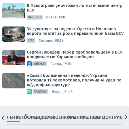
В Павлограде уничтожен логистический центр
ВСУ
Вчера, 13:10
ПАБЛИКИ
34 сухогруза за неделю. Одесса и Николаев
дорого платят за роль перевалочной базы ВСУ
Сегодня, 00:18
СМИ
Сергей Лебедев: Набор «добровольцев» в ВСУ
продвигается: Харьков сообщает
Вчера, 17:38
МНЕНИЯ
«Самая болезненная неделя»: Украина
потеряла 11 локомотивов, получив 41 удар по
ж/д инфраструктуре
Вчера, 21:48
ПАБЛИКИ
ЛЕНТА
ТОП
ОФИЦ.
ВИДЕО
СМИ
ВОЕНКОРЫ
МНЕНИЯ
ПАБЛИКИ
ФОТО
ЛОНГРИДЫ