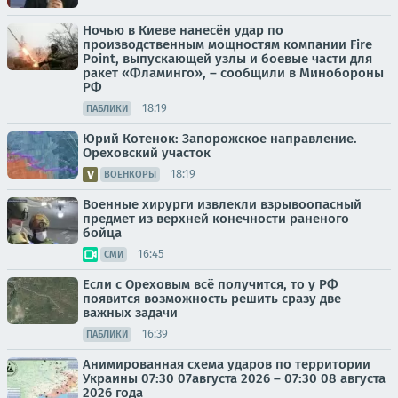
Ночью в Киеве нанесён удар по
производственным мощностям компании Fire
Point, выпускающей узлы и боевые части для
ракет «Фламинго», – сообщили в Минобороны
РФ
18:19
ПАБЛИКИ
Юрий Котенок: Запорожское направление.
Ореховский участок
18:19
ВОЕНКОРЫ
Военные хирурги извлекли взрывоопасный
предмет из верхней конечности раненого
бойца
16:45
СМИ
Если с Ореховым всё получится, то у РФ
появится возможность решить сразу две
важных задачи
16:39
ПАБЛИКИ
Анимированная схема ударов по территории
Украины 07:30 07августа 2026 – 07:30 08 августа
2026 года