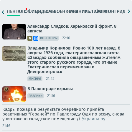
ЛЕНТА
ТОП
ОФИЦ.
ВИДЕО
СМИ
ВОЕНКОРЫ
МНЕНИЯ
ПАБЛИКИ
ФОТО
ЛОНГРИДЫ
Александр Сладков: Харьковский фронт, 8
августа
22:10
ВОЕНКОРЫ
Владимир Корнилов: Ровно 100 лет назад, 8
августа 1926 года, екатеринославская газета
«Звезда» сообщила ошарашенным жителям
этого старого русского города, что отныне
Екатеринослав переименован в
Днепропетровск
21:45
МНЕНИЯ
В Павлограде взрывы
21:16
ПАБЛИКИ
Кадры пожара в результате очередного прилёта
реактивных "Гераней" по Павлограду Судя по всему, снова
уничтожено складское помещение.//
Украина.ру
21:16