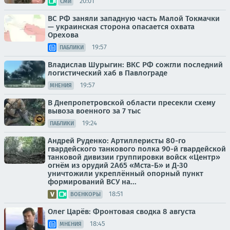
20:01
СМИ
ВС РФ заняли западную часть Малой Токмачки
— украинская сторона опасается охвата
Орехова
19:57
ПАБЛИКИ
Владислав Шурыгин: ВКС РФ сожгли последний
логистический хаб в Павлограде
19:57
МНЕНИЯ
В Днепропетровской области пресекли схему
вывоза военного за 7 тыс
19:24
ПАБЛИКИ
Андрей Руденко: Артиллеристы 80-го
гвардейского танкового полка 90-й гвардейской
танковой дивизии группировки войск «Центр»
огнём из орудий 2А65 «Мста-Б» и Д-30
уничтожили укреплённый опорный пункт
формирований ВСУ на...
18:51
ВОЕНКОРЫ
Олег Царёв: Фронтовая сводка 8 августа
18:45
МНЕНИЯ