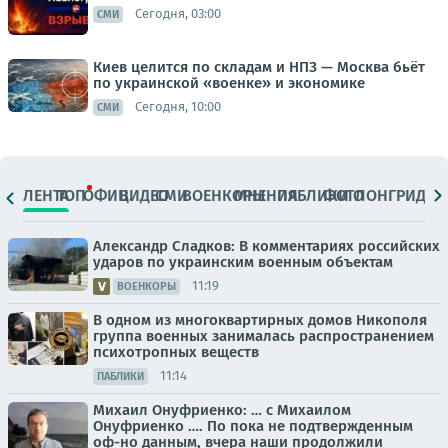
Сегодня, 03:00
СМИ
Киев целится по складам и НПЗ — Москва бьёт
по украинской «военке» и экономике
Сегодня, 10:00
СМИ
ЛЕНТА
ТОП
ОФИЦ.
ВИДЕО
СМИ
ВОЕНКОРЫ
МНЕНИЯ
ПАБЛИКИ
ФОТО
ЛОНГРИДЫ
Александр Сладков: В комментариях российских
ударов по украинским военным объектам
11:19
ВОЕНКОРЫ
В одном из многоквартирных домов Никополя
группа военных занималась распространением
психотропных веществ
11:14
ПАБЛИКИ
Михаил Онуфриенко: … с Михаилом
Онуфриенко …. По пока не подтвержденным
оф-но данным, вчера наши продолжили