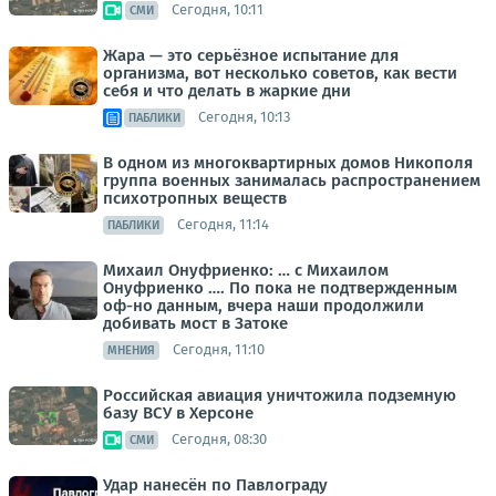
Сегодня, 10:11
СМИ
Жара — это серьёзное испытание для
организма, вот несколько советов, как вести
себя и что делать в жаркие дни
Сегодня, 10:13
ПАБЛИКИ
В одном из многоквартирных домов Никополя
группа военных занималась распространением
психотропных веществ
Сегодня, 11:14
ПАБЛИКИ
Михаил Онуфриенко: … с Михаилом
Онуфриенко …. По пока не подтвержденным
оф-но данным, вчера наши продолжили
добивать мост в Затоке
Сегодня, 11:10
МНЕНИЯ
Российская авиация уничтожила подземную
базу ВСУ в Херсоне
Сегодня, 08:30
СМИ
Удар нанесён по Павлограду