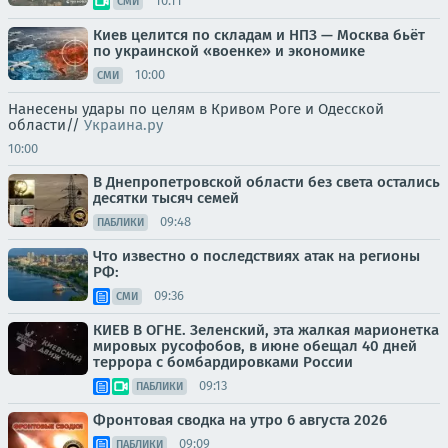
10:11
СМИ
Киев целится по складам и НПЗ — Москва бьёт
по украинской «военке» и экономике
10:00
СМИ
Нанесены удары по целям в Кривом Роге и Одесской
области//
Украина.ру
10:00
В Днепропетровской области без света остались
десятки тысяч семей
09:48
ПАБЛИКИ
Что известно о последствиях атак на регионы
РФ:
09:36
СМИ
КИЕВ В ОГНЕ. Зеленский, эта жалкая марионетка
мировых русофобов, в июне обещал 40 дней
террора с бомбардировками России
09:13
ПАБЛИКИ
Фронтовая сводка на утро 6 августа 2026
09:09
ПАБЛИКИ