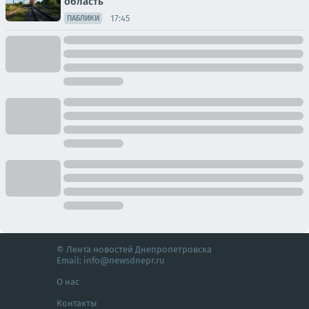
область
17:45
ПАБЛИКИ
© Лента новостей Днепропетровска
Email:
info@newsdnepr.ru
О нас
Контакты