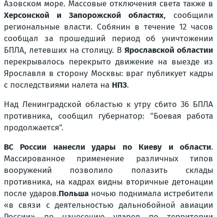
Азовском море. Массовые отключения света также в
Херсонской и Запорожской областях
, сообщили
региональные власти. Собянин в течение 12 часов
сообщал за прошедший период об уничтожении
БПЛА, летевших на столицу. В
Ярославской областии
перекрывалось перекрыто движение на выезде из
Ярославля в сторону Москвы: враг публикует кадры
с последствиями налета на
НПЗ
.
Над Ленинградской областью к утру сбито 36 БПЛА
противника, сообщил губернатор: "Боевая работа
продолжается".
ВС России нанесли удары по Киеву и области
.
Массированное применение различных типов
вооружений позволило полазить склады
противника, на кадрах видны вторичные детонации
после ударов.
Польша
ночью поднимала истребители
«в связи с деятельностью дальнобойной авиации
России» по нанесению ударов по территории