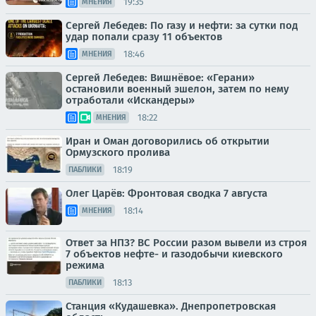
19:35
МНЕНИЯ
Сергей Лебедев: По газу и нефти: за сутки под
удар попали сразу 11 объектов
18:46
МНЕНИЯ
Сергей Лебедев: Вишнёвое: «Герани»
остановили военный эшелон, затем по нему
отработали «Искандеры»
18:22
МНЕНИЯ
Иран и Оман договорились об открытии
Ормузского пролива
18:19
ПАБЛИКИ
Олег Царёв: Фронтовая сводка 7 августа
18:14
МНЕНИЯ
Ответ за НПЗ? ВС России разом вывели из строя
7 объектов нефте- и газодобычи киевского
режима
18:13
ПАБЛИКИ
Станция «Кудашевка». Днепропетровская