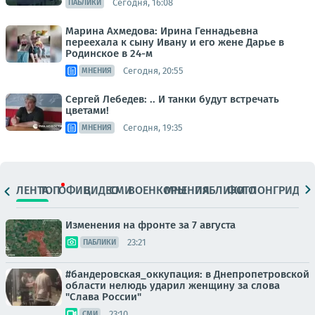
Сегодня, 16:08
ПАБЛИКИ
Марина Ахмедова: Ирина Геннадьевна
переехала к сыну Ивану и его жене Дарье в
Родинское в 24-м
Сегодня, 20:55
МНЕНИЯ
Сергей Лебедев: .. И танки будут встречать
цветами!
Сегодня, 19:35
МНЕНИЯ
ЛЕНТА
ТОП
ОФИЦ.
ВИДЕО
СМИ
ВОЕНКОРЫ
МНЕНИЯ
ПАБЛИКИ
ФОТО
ЛОНГРИДЫ
Изменения на фронте за 7 августа
23:21
ПАБЛИКИ
#бандеровская_оккупация: в Днепропетровской
области нелюдь ударил женщину за слова
"Слава России"
23:10
СМИ