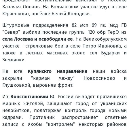
Казачья Лопань. На Волчанском участке идут в селе
Юрченково, посёлке Белый Колодезь.
Штурмовые подразделения 82 мсп 69 гв. мсд ГВ
"Север" выбили последние группы 120 обр ТерО из
села Лосевка и освободили ее.
На Великобурлукском
участке - стрелковые бои в селе Петро-Ивановка, а
также в лесных массивах около сёл Бударки и
Землянки.
На юге
Купянскго направления
наши войска
закрыли "карман между" Новоосиново и
Глушковкой, выровняв фронт.
Из
Константиновки
ВС России выводят прятавшихся
мирных жителей, защищают город от украинских
недобитков, подвтержая контроль города новыми
кадрами. Противник распространяет ответные
записи с якобы "контролем" некоторых районов