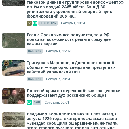
танковой дивизии группировки войск «Центр»
огнём из орудий 2А65 «Мста-Б» и Д-30
уничтожили укреплённый опорный пункт
формирований ВСУ на...
Сегодня, 18:51
ВОЕНКОРЫ
Если с Ореховым всё получится, то у РФ
появится возможность решить сразу две
важных задачи
Сегодня, 16:39
ПАБЛИКИ
Трагедия в Марганце, в Днепропетровской
области — ещё одно следствие преступных
действий украинской ПВО
Сегодня, 20:51
ПАБЛИКИ
Полевой храм на передовой: как священники
поддерживают дух российских бойцов
Сегодня, 20:01
СМИ
Владимир Корнилов: Ровно 100 лет назад, 8
августа 1926 года, екатеринославская газета
«Звезда» сообщила ошарашенным жителям
этого старого русского города, что отныне