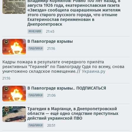
Владимир Корнилов: Ровно 100 лет назад, 8
августа 1926 года, екатеринославская газета
«Звезда» сообщила ошарашенным жителям
этого старого русского города, что отныне
Екатеринослав переименован в
Днепропетровск
21:45
МНЕНИЯ
В Павлограде взрывы
21:16
ПАБЛИКИ
Кадры пожара в результате очередного прилёта
реактивных "Гераней" по Павлограду Судя по всему, снова
уничтожено складское помещение.//
Украина.ру
21:16
В Павлограде взрывы.. ПОДПИСАТЬСЯ
21:06
ПАБЛИКИ
Трагедия в Марганце, в Днепропетровской
области — ещё одно следствие преступных
действий украинской ПВО
20:51
ПАБЛИКИ