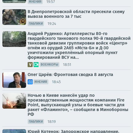
19:57
МНЕНИЯ
В Днепропетровской области пресекли схему
вывоза военного за 7 тыс
19:24
ПАБЛИКИ
Андрей Руденко: Артиллеристы 80-го
гвардейского танкового полка 90-й гвардейской
танковой дивизии группировки войск «Центр»
огнём из орудий 2А65 «Мста-Б» и Д-30
уничтожили укреплённый опорный пункт
формирований ВСУ на...
18:51
ВОЕНКОРЫ
Олег Царёв: Фронтовая сводка 8 августа
18:45
МНЕНИЯ
Ночью в Киеве нанесён удар по
производственным мощностям компании Fire
Point, выпускающей узлы и боевые части для
ракет «Фламинго», – сообщили в Минобороны
РФ
18:19
ПАБЛИКИ
Юрий Котенок: Запорожское направление.