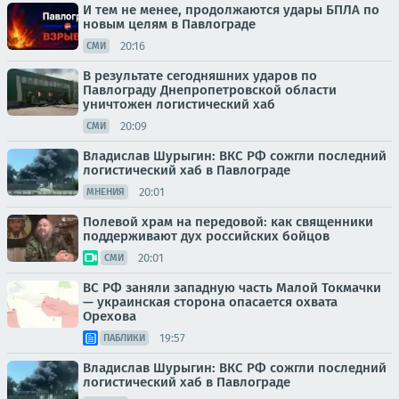
И тем не менее, продолжаются удары БПЛА по
новым целям в Павлограде
20:16
СМИ
В результате сегодняшних ударов по
Павлограду Днепропетровской области
уничтожен логистический хаб
20:09
СМИ
Владислав Шурыгин: ВКС РФ сожгли последний
логистический хаб в Павлограде
20:01
МНЕНИЯ
Полевой храм на передовой: как священники
поддерживают дух российских бойцов
20:01
СМИ
ВС РФ заняли западную часть Малой Токмачки
— украинская сторона опасается охвата
Орехова
19:57
ПАБЛИКИ
Владислав Шурыгин: ВКС РФ сожгли последний
логистический хаб в Павлограде