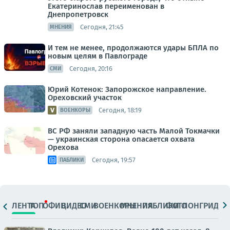
Екатеринослав переименован в
Днепропетровск
Сегодня, 21:45
МНЕНИЯ
И тем не менее, продолжаются удары БПЛА по
новым целям в Павлограде
Сегодня, 20:16
СМИ
Юрий Котенок: Запорожское направление.
Ореховский участок
Сегодня, 18:19
ВОЕНКОРЫ
ВС РФ заняли западную часть Малой Токмачки
— украинская сторона опасается охвата
Орехова
Сегодня, 19:57
ПАБЛИКИ
ЛЕНТА
ТОП
ОФИЦ.
ВИДЕО
СМИ
ВОЕНКОРЫ
МНЕНИЯ
ПАБЛИКИ
ФОТО
ЛОНГРИДЫ