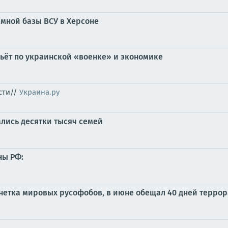
мной базы ВСУ в Херсоне
бьёт по украинской «военке» и экономике
сти//
Украина.ру
ались десятки тысяч семей
ны РФ:
онетка мировых русофобов, в июне обещал 40 дней терро