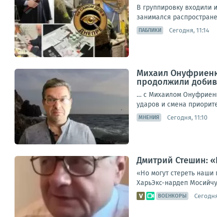
В группировку входили 
занимался распростране
Сегодня, 11:14
ПАБЛИКИ
Михаил Онуфриенк
продолжили добива
… с Михаилом Онуфриенк
ударов и смена приоритет
Сегодня, 11:10
МНЕНИЯ
Дмитрий Стешин: «
«Но могут стереть наши 
ХарьЭкс-нардеп Мосийчук
Сегодня
ВОЕНКОРЫ