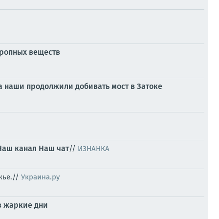
тропных веществ
 наши продолжили добивать мост в Затоке
Наш канал
Наш чат
//
ИЗНАНКА
жье.//
Украина.ру
 в жаркие дни