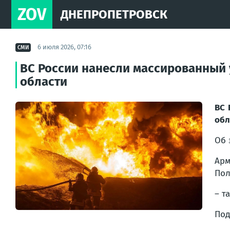
ZOV
ДНЕПРОПЕТРОВСК
6 июля 2026, 07:16
СМИ
ВС России нанесли массированный 
области
ВС 
обл
Об 
Арм
Пол
– т
Под