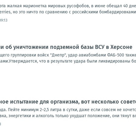
 эта жалкая марионетка мировых русофобов, в июне обещал 40 дне
erries, но это ничто по сравнению с российскими бомбардировками 
9:13
и об уничтожении подземной базы ВСУ в Херсоне
его группировки войск "Днепр", удар авиабомбами ФАБ-500 такж
ами.Утверждается, что в результате удара были ликвидированы бо
ое испытание для организма, вот несколько совето
ода. Пейте минимум 2–2,5 литра в сутки, даже если совсем не хочет
ка, энергетики и алкоголь только ухудшат положение, они тянут вла
3