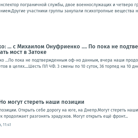
инспектор пограничной службы, двое военнослужащих и четверо гр
нием.Другие участники группы закупали психотропные вещества на
о: … с Михаилом Онуфриенко …. По пока не подтв
ть мост в Затоке
о …По пока не подтвержденным оф-но данным, вчера наши продолж
ов в целях....Шесть ПЛ ЧФ. 3 смены по 10 суток, 36 торпед на 10 дне
Но могут стереть наши позиции
позиции. Открыть себе дорогу на юге, на Днепр.Могут стереть наши
 продолжает разгонять зраду:ков. Могут открыть ещё фронт...
, 11:41