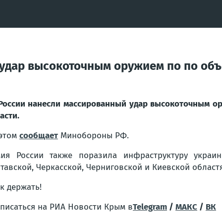
удар высокоточным оружием по по объе
России нанесли массированный удар высокоточным ор
асти.
этом
сообщает
Минобороны РФ.
ия России также поразила инфраструктуру украин
тавской, Черкасской, Черниговской и Киевской областя
ак держать!
писаться на РИА Новости Крым в
Telegram
/
МАКС
/
ВК