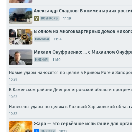
Александр Сладков: В комментариях росси
11:19
ВОЕНКОРЫ
В одном из многоквартирных домов Никоп
11:14
ПАБЛИКИ
Михаил Онуфриенко: … с Михаилом Онуфри
11:10
МНЕНИЯ
Новые удары наносятся по целям в Кривом Роге и Запор
10:39
В Каменском районе Днепропетровской области прогреме
10:32
Нанесены удары по целям в Лозовой Харьковской област
10:32
Жара — это серьёзное испытание для органи
10:13
ПАБЛИКИ