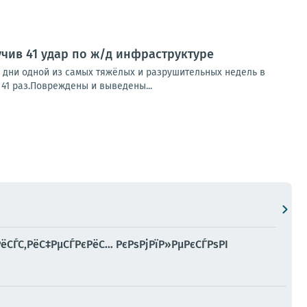
учив 41 удар по ж/д инфраструктуре
дни одной из самых тяжёлых и разрушительных недель в
 41 раз.Повреждены и выведены...
ёСЃС‚РёС‡РµСЃРєРёС… РєРѕРјРїР»РµРєСЃРѕРІ