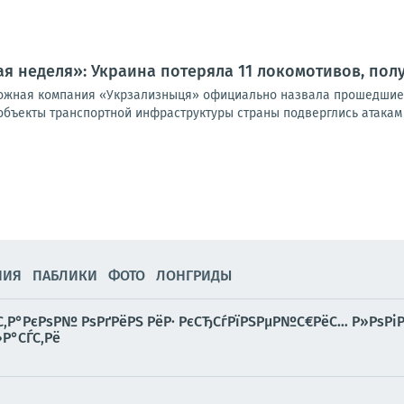
я неделя»: Украина потеряла 11 локомотивов, пол
ожная компания «Укрзализныця» официально назвала прошедшие 
 объекты транспортной инфраструктуры страны подверглись атакам
НИЯ
ПАБЛИКИ
ФОТО
ЛОНГРИДЫ
С‚Р°РєРѕР№ РѕРґРёРЅ РёР· РєСЂСѓРїРЅРµР№С€РёС… Р»РѕРіР
Р°СЃС‚Рё