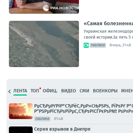
«Самая болезненна
Украинская железнодор
своей истории.За пять 5
Вчера, 21:48
ПАБЛИКИ
ЛЕНТА
ТОП
ОФИЦ.
ВИДЕО
СМИ
ВОЕНКОРЫ
МНЕ
РџСЂРµРґРІР°СЂРёС‚РµР»СЊРЅРѕ, РїРѕРґ Р°
Р”РЅРµРїСЂРѕРїРµС‚СЂРѕРІСЃРєРѕР№ РѕР±Р»
01:48
ПАБЛИКИ
Серия взрывов в Днепре