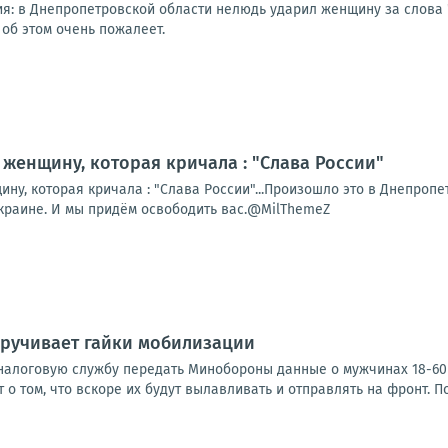
я: в Днепропетровской области нелюдь ударил женщину за слова
об этом очень пожалеет.
женщину, которая кричала : "Слава России"
у, которая кричала : "Слава России"...Произошло это в Днепропет
Украине. И мы придём освободить вас.@MilThemeZ
кручивает гайки мобилизации
налоговую службу передать Минобороны данные о мужчинах 18-60 л
т о том, что вскоре их будут вылавливать и отправлять на фронт. П